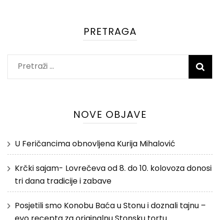
PRETRAGA
Pretraži:
NOVE OBJAVE
U Feričancima obnovljena Kurija Mihalović
Krčki sajam- Lovrečeva od 8. do 10. kolovoza donosi
tri dana tradicije i zabave
Posjetili smo Konobu Baća u Stonu i doznali tajnu –
evo recepta za originalnu Stonsku tortu