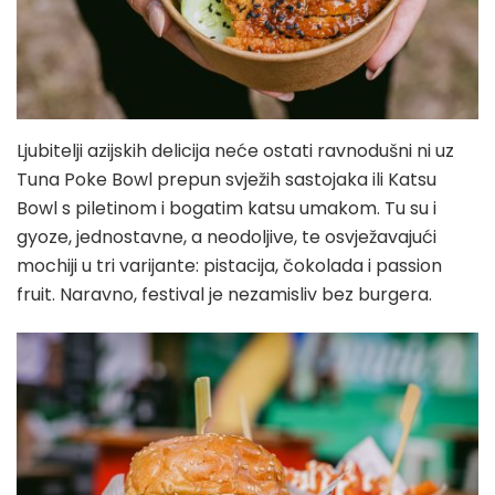
Ljubitelji azijskih delicija neće ostati ravnodušni ni uz
Tuna Poke Bowl prepun svježih sastojaka ili Katsu
Bowl s piletinom i bogatim katsu umakom. Tu su i
gyoze, jednostavne, a neodoljive, te osvježavajući
mochiji u tri varijante: pistacija, čokolada i passion
fruit. Naravno, festival je nezamisliv bez burgera.