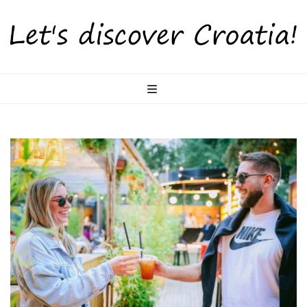
LetsDiscoverCr
Otkrijte Hrvatsku s nama!