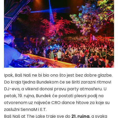
Ipak, Baš Naš ne bi bio ono što jest bez dobre glazbe.
Do kraja tjedna Bundekom će se širiti zarazni ritmovi
DJ-eva, a vikend donosi pravu party atmosferu. U
petak, 19. rujna, Bundek će postati plesni podij na
otvorenom uz najveće CRO dance hitove za koje su
zaslužni SennaM i E.T.
Baš Naš at The Lake traje sve do
21. rujna
, a svaka