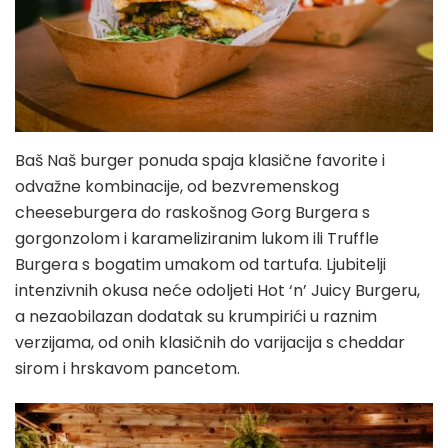
Baš Naš burger ponuda spaja klasične favorite i
odvažne kombinacije, od bezvremenskog
cheeseburgera do raskošnog Gorg Burgera s
gorgonzolom i karameliziranim lukom ili Truffle
Burgera s bogatim umakom od tartufa. Ljubitelji
intenzivnih okusa neće odoljeti Hot ‘n’ Juicy Burgeru,
a nezaobilazan dodatak su krumpirići u raznim
verzijama, od onih klasičnih do varijacija s cheddar
sirom i hrskavom pancetom.