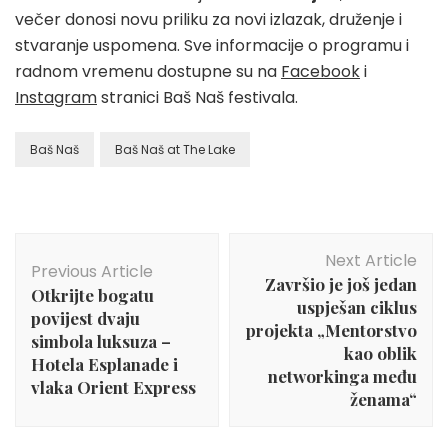
večer donosi novu priliku za novi izlazak, druženje i
stvaranje uspomena. Sve informacije o programu i
radnom vremenu dostupne su na
Facebook
i
Instagram
stranici Baš Naš festivala.
Baš Naš
Baš Naš at The Lake
Post
Next Article
Navigation
Previous Article
Završio je još jedan
Otkrijte bogatu
uspješan ciklus
povijest dvaju
projekta „Mentorstvo
simbola luksuza –
kao oblik
Hotela Esplanade i
networkinga među
vlaka Orient Express
ženama“