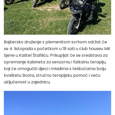
Bajkersko druženje s plemenitom svrhom održat će
se 4. listopada s početkom u 18 sati u club houseu MK
Sjene u Kaštel Štafiliću. Prikupljat će se sredstava za
opremanje kabineta za senzornu i fizikalnu terapiju,
koji će omogućiti djeci i mladima s teškoćama bolju
kvalitetu života, stručnu terapijsku pomoć i veću
uključenost u zajednicu.