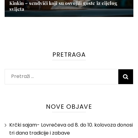
Kinkin – sendviči koji su osvojili goste iz cijelog
svijeta
PRETRAGA
Pretraži:
NOVE OBJAVE
Krčki sajam- Lovrečeva od 8. do 10. kolovoza donosi
tri dana tradicije i zabave