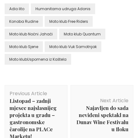
Adio lito
Humanitarna udruga Adonis
Konoba Rudine
Moto klub Free Riders
Moto klub Noćni Jahači
Moto klub Quantum
Moto klub Sjene
Moto klub Vuk Samotnjak
Moto klubUspomena iz Kaštela
Post
Previous Article
Navigation
Next Article
Listopad – zadnji
mjesec najslasnijeg
Najavljen do sada
projekta u gradu –
neviđeni spektakl na
gastronomske
Dunav Wine Festivalu
čarolije na PLACe
u Iloku
Marketu!