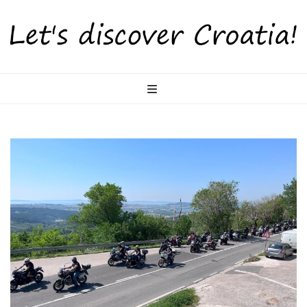
LetsDiscoverCr
Otkrijte Hrvatsku s nama!