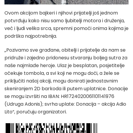
Ovom akcijom bajkeri i njihovi prijatelji još jednom
potvrđuju kako nisu samo ljubitelji motora i druženja,
već i ljudi velika srca, spremni pomoći onima kojima je
podrška najpotrebnija.
„Pozivamo sve građane, obitelji i prijatelje da nam se
pridruže i zajedno pridonesu stvaranju boljeg sutra za
naše najmlađe heroje. Ulaz je besplatan, posjetitelje
očekuje tombola, a svi koji ne mogu doći, a žele se
priključiti našoj akciji, mogu donirati jednostavnim
skeniranjem 2D barkoda ili putem uplatnice. Donacije
se mogu izvršiti na IBAN: HR1724020061101141976
(Udruga Adonis); svrha uplate: Donacija – akcija Adio
Lito“, poručuju organizatori.