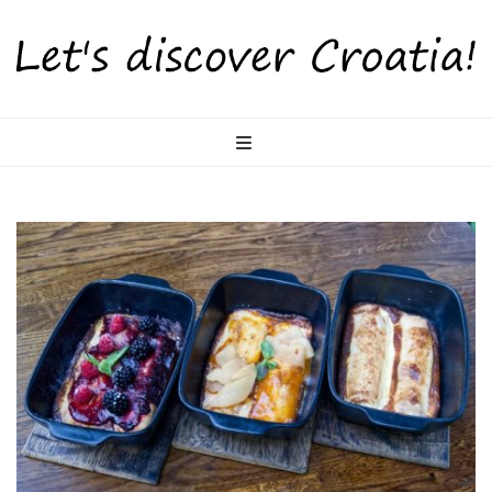
LetsDiscoverCr
Otkrijte Hrvatsku s nama!