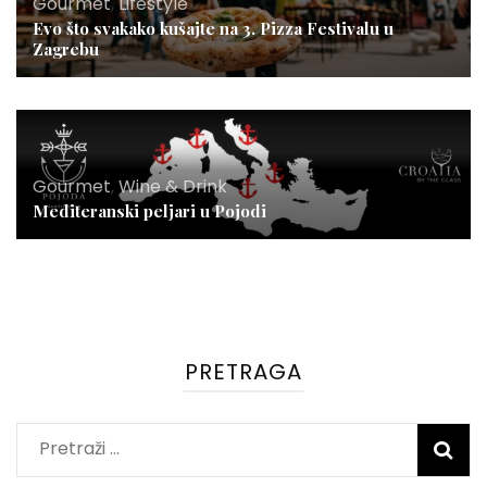
Gourmet
,
Lifestyle
Evo što svakako kušajte na 3. Pizza Festivalu u
Zagrebu
Gourmet
,
Wine & Drink
Mediteranski peljari u Pojodi
PRETRAGA
Pretraži: