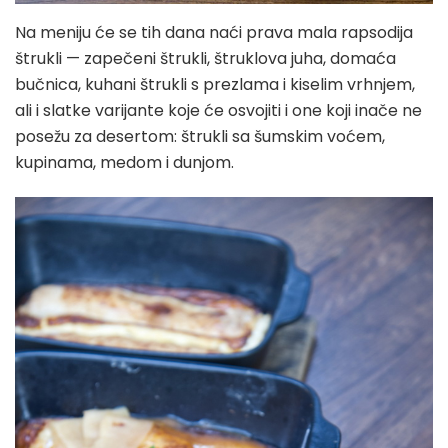
Na meniju će se tih dana naći prava mala rapsodija
štrukli — zapečeni štrukli, štruklova juha, domaća
bučnica, kuhani štrukli s prezlama i kiselim vrhnjem,
ali i slatke varijante koje će osvojiti i one koji inače ne
posežu za desertom: štrukli sa šumskim voćem,
kupinama, medom i dunjom.