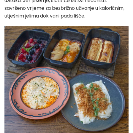
užitaka. Jer jesen je, složit će se svi hedonisti,
savršeno vrijeme za bezbrižno uživanje u kaloričnim,
utješnim jelima dok vani pada lišće.