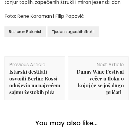
tanjur toplih, zapečenih štrukli i miran jesenski dan.
Foto: Rene Karaman i Filip Popović
Restoran Botanist
Tjedan zagorskih štrukli
Post
Previous Article
Next Article
Navigation
Istarski destilati
Dunav Wine Festival
osvojili Berlin: Rossi
– večer u Iloku o
oduševio na najvećem
kojoj će se još dugo
sajmu žestokih pića
pričati
You may also like...