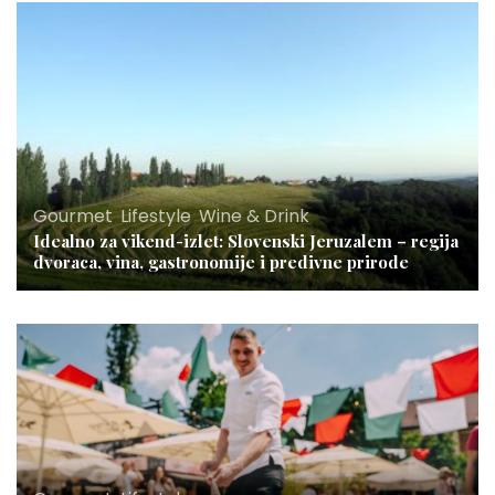
Gourmet
,
Lifestyle
,
Wine & Drink
Idealno za vikend-izlet: Slovenski Jeruzalem – regija
dvoraca, vina, gastronomije i predivne prirode