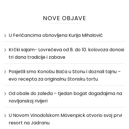
NOVE OBJAVE
U Feričancima obnovljena Kurija Mihalović
Krčki sajam- Lovrečeva od 8. do 10. kolovoza donosi
tri dana tradicije i zabave
Posjetili smo Konobu Baća u Stonu i doznali tajnu –
evo recepta za originalnu Stonsku tortu
Od obale do zaleđa – tjedan bogat događajima na
novljanskoj rivijeri
U Novom Vinodolskom Mövenpick otvorio svoj prvi
resort na Jadranu