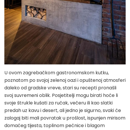
U ovom zagrebačkom gastronomskom kutku,
poznatom po svojoj zelenoj oazi i opuštenoj atmosferi
daleko od gradske vreve, stari su recepti pronašli
svoj suvremeni oblik. Posjetitelji mogu birati hoće li
svoje štrukle kušati za ručak, večeru ili kao slatki
predah uz kavu i desert, ali jedno je sigurno, svaki će
zalogaj biti mali povratak u prošlost, ispunjen mirisom
domaćeg tijesta, toplinom pećnice i blagom