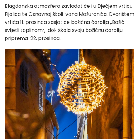
Blagdanska atmosfera zavladat će i u Dječjem vrtiću
Fijolica te Osnovnoj školi Ivana Mažuranića. Dvorištem
vrtića 11. prosinca zasjat će božićna čarolija „Božić
svijetli toplinom“, dok škola svoju božićnu čaroliju
priprema 22. prosinca.