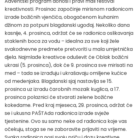
Adventski program donosi i pravi mali festival
kreativnosti. Prosinac započinje mirisnom radionicom
izrade božićnih vjenčića, obogaćenom kuhanim
džinom za potpuni blagdanski ugođaj. Nekoliko dana
kasnije, 4. prosinca, održat će se radionica oslikavanja
staklenih boca za vodu – idealna za sve koji žele
svakodnevne predmete pretvoriti u mala umjetnička
djela. Najmlađe kreativce oduševit će Oblak božićni
ukrasi (5. prosinca), dok će 9. prosinca sve mirisati na
med – tada se izrađuju i ukrašavaju omiljene kućice
od medenjaka. Blagdanski sjaj nastavlja se 15.
prosinca uz izradu čarobnih mozaik kuglica, a 17.
prosinca polaznici će stvarati zelene božićne
kokedame. Pred kraj mjeseca, 29. prosinca, održat će
se i ukusna PAŠTAda radionica izrade svježe
tjestenine. Ovo su samo neke od radionica koje vas
očekuju, stoga se ne zaboravite prijaviti na vrijeme.
Svaka radionica nosi svoju priču i dozu kreativne