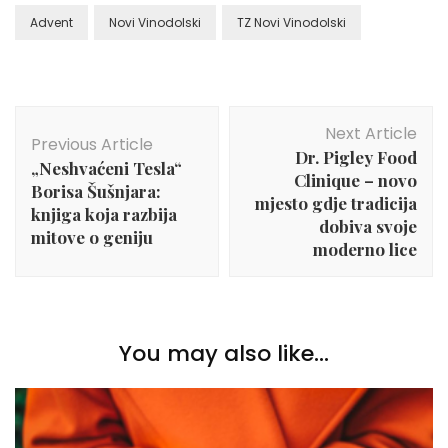
Advent
Novi Vinodolski
TZ Novi Vinodolski
Post
Next Article
Navigation
Previous Article
Dr. Pigley Food
„Neshvaćeni Tesla“
Clinique – novo
Borisa Šušnjara:
mjesto gdje tradicija
knjiga koja razbija
dobiva svoje
mitove o geniju
moderno lice
You may also like...