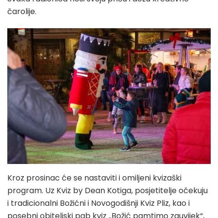
čarolije.
Kroz prosinac će se nastaviti i omiljeni kvizaški
program. Uz Kviz by Dean Kotiga, posjetitelje očekuju
i tradicionalni Božićni i Novogodišnji Kviz Pliz, kao i
posebni obiteljski pab kviz „Božić pamtimo zauvijek“,