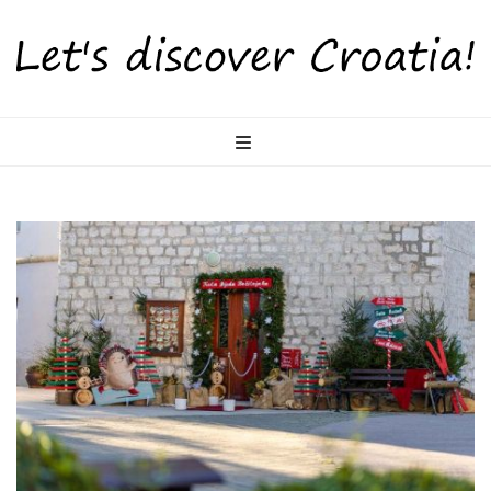
LetsDiscoverCr
Otkrijte Hrvatsku s nama!