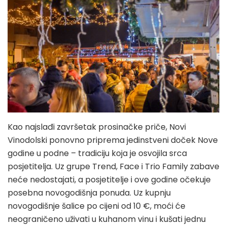
Kao najslađi završetak prosinačke priče, Novi
Vinodolski ponovno priprema jedinstveni doček Nove
godine u podne – tradiciju koja je osvojila srca
posjetitelja. Uz grupe Trend, Face i Trio Family zabave
neće nedostajati, a posjetitelje i ove godine očekuje
posebna novogodišnja ponuda. Uz kupnju
novogodišnje šalice po cijeni od 10 €, moći će
neograničeno uživati u kuhanom vinu i kušati jednu