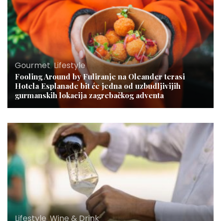
Gourmet
,
Lifestyle
Fooling Around by Fuliranje na Oleander terasi
Hotela Esplanade bit će jedna od uzbudljivijih
gurmanskih lokacija zagrebačkog adventa
Lifestyle
,
Wine & Drink