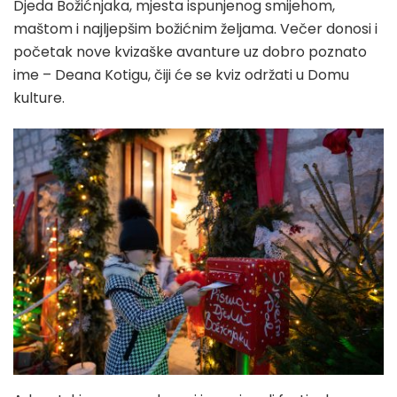
Djeda Božićnjaka, mjesta ispunjenog smijehom,
maštom i najljepšim božićnim željama. Večer donosi i
početak nove kvizaške avanture uz dobro poznato
ime – Deana Kotigu, čiji će se kviz održati u Domu
kulture.