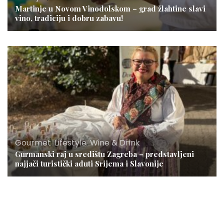
Martinje u Novom Vinodolskom – grad žlahtine slavi
vino, tradiciju i dobru zabavu!
Gourmet
,
Lifestyle
,
Wine & Drink
Gurmanski raj u središtu Zagreba – predstavljeni
najjači turistički aduti Srijema i Slavonije