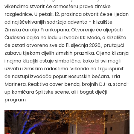
vikendima stvorit će atmosferu prave zimske
razglednice. U petak, 12. prosinca otvorit će se i jedan
od najiščekivanijih sadržaja adventa – klizalište
Zimska čarolija Frankopana. Otvorenje će uljepšati
Čudesna bajka na ledu u izvedbi KK Medo, a klizalište
će ostati otvoreno sve do 11. siječnja 2026., pružajući
zabavu tijekom cijelih zimskih praznika. Cijena klizanja
i najma klizaljki ostaje simbolična, kako bi svi mogli
uživati u zimskim radostima. Vikende na trgu ispunit
će nastupi izvođača poput Bosutskih bećara, Tria
Marinera, Reaktiva cover benda, brojnih DJ-a, stand-
up komičara Splitske scene, ali i bogat dječji
program.