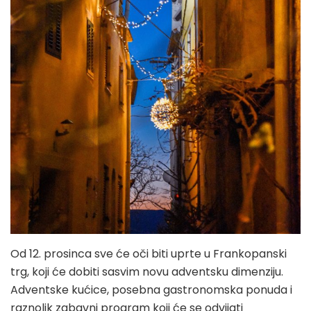
Od 12. prosinca sve će oči biti uprte u Frankopanski
trg, koji će dobiti sasvim novu adventsku dimenziju.
Adventske kućice, posebna gastronomska ponuda i
raznolik zabavni program koji će se odvijati