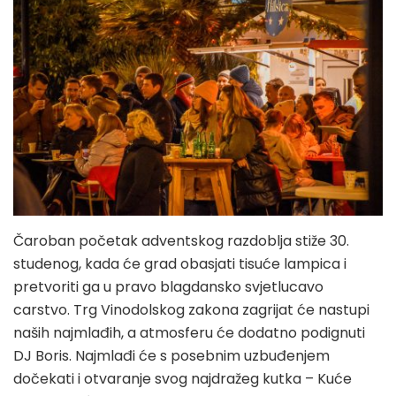
Čaroban početak adventskog razdoblja stiže 30.
studenog, kada će grad obasjati tisuće lampica i
pretvoriti ga u pravo blagdansko svjetlucavo
carstvo. Trg Vinodolskog zakona zagrijat će nastupi
naših najmlađih, a atmosferu će dodatno podignuti
DJ Boris. Najmlađi će s posebnim uzbuđenjem
dočekati i otvaranje svog najdražeg kutka – Kuće