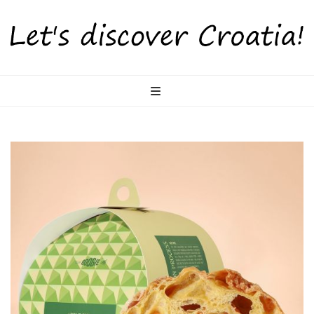
LetsDiscoverCr
Otkrijte Hrvatsku s nama!