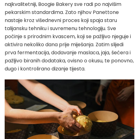
najkvalitetniji, Boogie Bakery sve radi po najvišim
pekarskim standardima. Zato njihov Panettone
nastaje kroz višednevni proces koji spaja staru
talijansku tehniku i suvremenu tehnologiju. Sve
počinje s prirodnim kvascem, koji se pažljivo njeguje i
aktivira nekoliko dana prije miješanja. Zatim slijedi
prva fermentacija, dodavanje maslaca, jaja, šećera i
pažljivo biranih dodataka, ovisno o okusu, te ponovno,
dugo i kontrolirano dizanje tijesta.