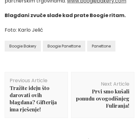
partnerskim trgovinama.
www.boogiebakery.com
Blagdani zvuč
e slađe kad prate Boogie ritam.
Foto: Karlo Jelić
Boogie Bakery
Boogie Panettone
Panettone
Post
Previous Article
Navigation
Next Article
Tražite ideju što
Prvi smo kušali
darovati ovih
ponudu ovogodišnjeg
blagdana? Gifterija
Fuliranja!
ima rješenje!