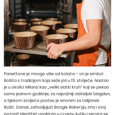
Panettone je mnogo više od kolača – on je simbol
Božića s tradicijom koja seže još u 15. stoljeće. Nastao
je u okolici Milana kao „veliki slatki kruh” koji se pekao
samo jednom godišnje, za najvažniji obiteljski blagdan,
a tijekom stoljeća postao je sinonim za talijanski
Božić. Danas, zahvaljujući Boogie Bakeryju, ima i svoj
poznati identitet upakiran u crvenu kutiju i servira se