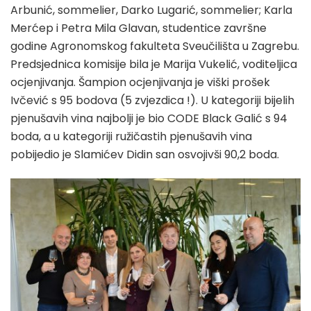
Arbunić, sommelier, Darko Lugarić, sommelier; Karla
Merćep i Petra Mila Glavan, studentice završne
godine Agronomskog fakulteta Sveučilišta u Zagrebu.
Predsjednica komisije bila je Marija Vukelić, voditeljica
ocjenjivanja. Šampion ocjenjivanja je viški prošek
Ivčević s 95 bodova (5 zvjezdica !). U kategoriji bijelih
pjenušavih vina najbolji je bio CODE Black Galić s 94
boda, a u kategoriji ružičastih pjenušavih vina
pobijedio je Slamićev Didin san osvojivši 90,2 boda.