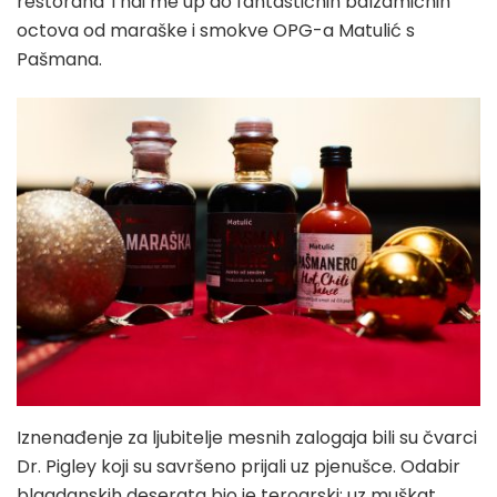
restorana Thai me up do fantastičnih balzamičnih
octova od maraške i smokve OPG-a Matulić s
Pašmana.
Iznenađenje za ljubitelje mesnih zalogaja bili su čvarci
Dr. Pigley koji su savršeno prijali uz pjenušce. Odabir
blagdanskih deserata bio je teroarski: uz muškat