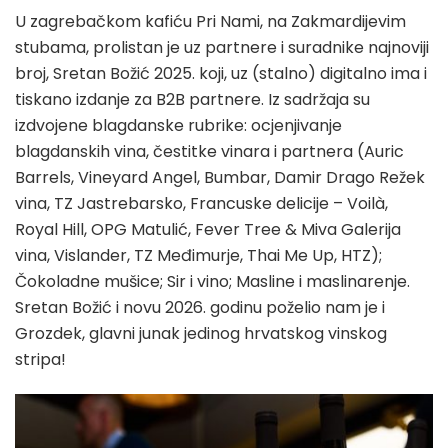
U zagrebačkom kafiću Pri Nami, na Zakmardijevim
stubama, prolistan je uz partnere i suradnike najnoviji
broj, Sretan Božić 2025. koji, uz (stalno) digitalno ima i
tiskano izdanje za B2B partnere. Iz sadržaja su
izdvojene blagdanske rubrike: ocjenjivanje
blagdanskih vina, čestitke vinara i partnera (Auric
Barrels, Vineyard Angel, Bumbar, Damir Drago Režek
vina, TZ Jastrebarsko, Francuske delicije – Voilà,
Royal Hill, OPG Matulić, Fever Tree & Miva Galerija
vina, Vislander, TZ Međimurje, Thai Me Up, HTZ);
Čokoladne mušice; Sir i vino; Masline i maslinarenje.
Sretan Božić i novu 2026. godinu poželio nam je i
Grozdek, glavni junak jedinog hrvatskog vinskog
stripa!