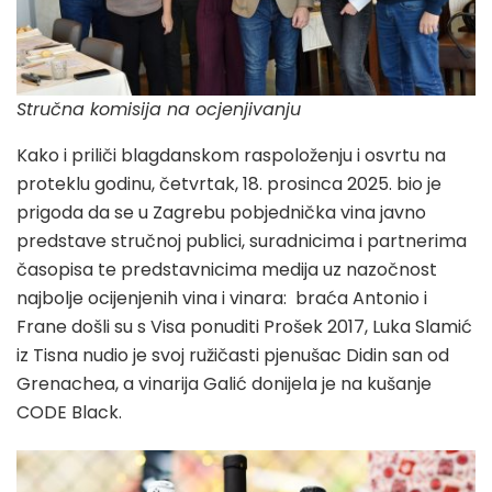
Stručna komisija na ocjenjivanju
Kako i priliči blagdanskom raspoloženju i osvrtu na
proteklu godinu, četvrtak, 18. prosinca 2025. bio je
prigoda da se u Zagrebu pobjednička vina javno
predstave stručnoj publici, suradnicima i partnerima
časopisa te predstavnicima medija uz nazočnost
najbolje ocijenjenih vina i vinara: braća Antonio i
Frane došli su s Visa ponuditi Prošek 2017, Luka Slamić
iz Tisna nudio je svoj ružičasti pjenušac Didin san od
Grenachea, a vinarija Galić donijela je na kušanje
CODE Black.