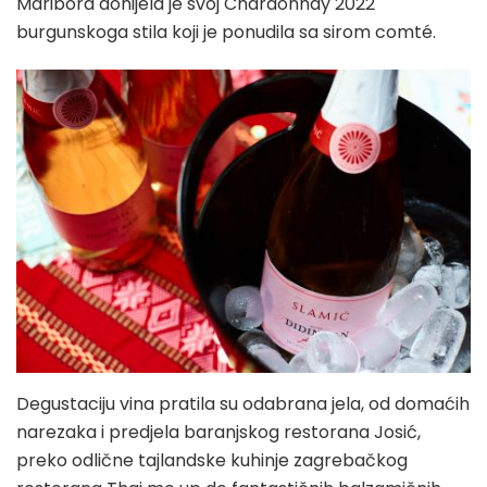
Maribora donijela je svoj Chardonnay 2022
burgunskoga stila koji je ponudila sa sirom comté.
Degustaciju vina pratila su odabrana jela, od domaćih
narezaka i predjela baranjskog restorana Josić,
preko odlične tajlandske kuhinje zagrebačkog