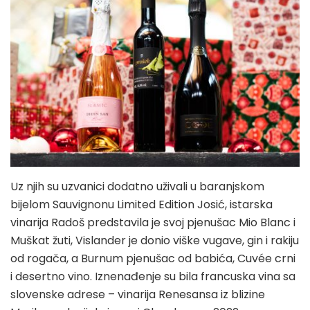
Uz njih su uzvanici dodatno uživali u baranjskom
bijelom Sauvignonu Limited Edition Josić, istarska
vinarija Radoš predstavila je svoj pjenušac Mio Blanc i
Muškat žuti, Vislander je donio viške vugave, gin i rakiju
od rogača, a Burnum pjenušac od babića, Cuvée crni
i desertno vino. Iznenađenje su bila francuska vina sa
slovenske adrese – vinarija Renesansa iz blizine