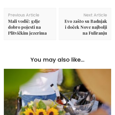
Post
Previous Article
Next Article
Navigation
Mali vodič: gdje
Evo zašto su Badnjak
dobro pojesti na
i doček Nove najbolji
Plitvičkim jezerima
na Fuliranju
You may also like...