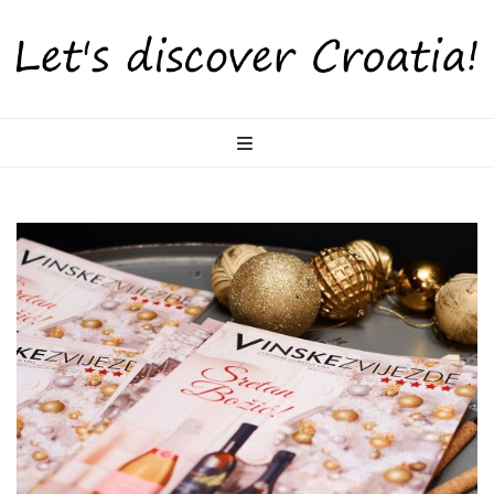
LetsDiscoverCr
Otkrijte Hrvatsku s nama!