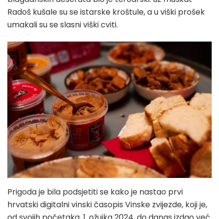
Radoš kušale su se istarske kroštule, a u viški prošek
umakali su se slasni viški cviti.
Prigoda je bila podsjetiti se kako je nastao prvi
hrvatski digitalni vinski časopis Vinske zvijezde, koji je,
od svojih početaka, 1. ožujka 2024. do danas izdao već