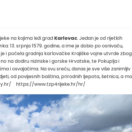
ijeke na kojima leži grad
Karlovac
. Jedan je od rijetkih
: 13. srpnja 1579. godine, a ime je dobio po osnivaču,
e i počela gradnja karlovačke Krajiške vojne utvrde zbog
o na dodiru nizinske i gorske Hrvatske, te Pokuplja i
rima i osvajačima. Na svu sreću, danas je sve više zanimljiv
djeti, od povijesnih baština, prirodnih ljepota, šetnica, a m
nty.hr/ https://www.tzp4rijeke.hr/hr/