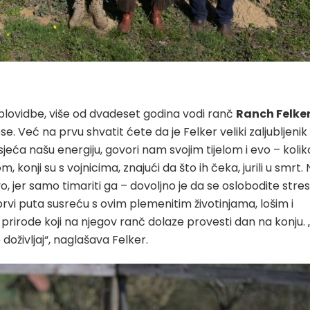
 plovidbe, više od dvadeset godina vodi ranč
Ranch Felke
e. Već na prvu shvatit ćete da je Felker veliki zaljubljenik
sjeća našu energiju, govori nam svojim tijelom i evo – kolik
om, konji su s vojnicima, znajući da što ih čeka, jurili u smrt.
 jer samo timariti ga – dovoljno je da se oslobodite stres
prvi puta susreću s ovim plemenitim životinjama, lošim i
ma prirode koji na njegov ranč dolaze provesti dan na konju. 
doživljaj“, naglašava Felker.