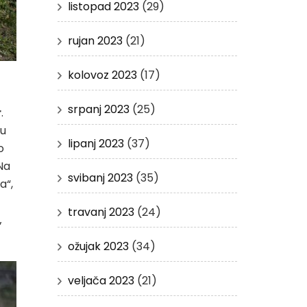
listopad 2023
(29)
rujan 2023
(21)
kolovoz 2023
(17)
srpanj 2023
(25)
r
.
 u
lipanj 2023
(37)
o
 Na
svibanj 2023
(35)
a“,
travanj 2023
(24)
„
ožujak 2023
(34)
veljača 2023
(21)