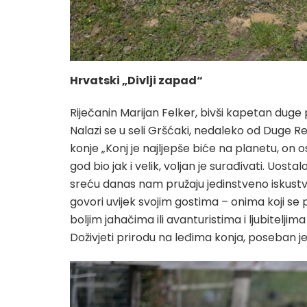
Hrvatski „Divlji zapad“
Riječanin Marijan Felker, bivši kapetan duge
Nalazi se u seli Gršćaki, nedaleko od Duge Res
konje „Konj je najljepše biće na planetu, on o
god bio jak i velik, voljan je surađivati. Uostal
sreću danas nam pružaju jedinstveno iskustvo,
govori uvijek svojim gostima – onima koji se 
boljim jahačima ili avanturistima i ljubitelji
Doživjeti prirodu na leđima konja, poseban je 