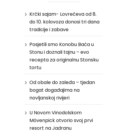
Krčki sajam- Lovrečeva od 8.
do 10. kolovoza donosi tri dana
tradicije i zabave
Posjetili smo Konobu Baća u
Stonu i doznali tajnu – evo
recepta za originalnu Stonsku
tortu
Od obale do zaleđa – tjedan
bogat događajima na
novljanskoj rivijeri
U Novom Vinodolskom
Mövenpick otvorio svoj prvi
resort na Jadranu