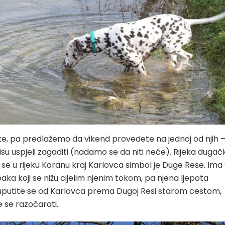
ke, pa predlažemo da vikend provedete na jednoj od njih 
r nisu uspjeli zagaditi (nadamo se da niti neće). Rijeka dugač
va se u rijeku Koranu kraj Karlovca simbol je Duge Rese. Ima
aka koji se nižu cijelim njenim tokom, pa njena ljepota
a uputite se od Karlovca prema Dugoj Resi starom cestom,
e se razočarati.