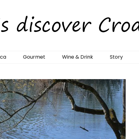
rCroatia
ica
Gourmet
Wine & Drink
Story