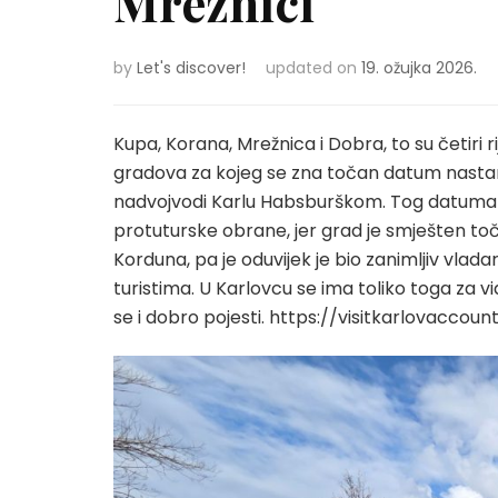
Mrežnici
by
Let's discover!
updated on
19. ožujka 2026.
Kupa, Korana, Mrežnica i Dobra, to su četiri r
gradova za kojeg se zna točan datum nastanka
nadvojvodi Karlu Habsburškom. Tog datuma j
protuturske obrane, jer grad je smješten točn
Korduna, pa je oduvijek je bio zanimljiv vlada
turistima. U Karlovcu se ima toliko toga za vi
se i dobro pojesti. https://visitkarlovaccou