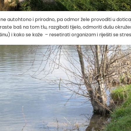
ijene autohtono i prirodno, pa odmor žele provoditi u dotica
 raste baš na tom tlu, razgibati tijelo, odmoriti dušu okruže
inu) i kako se kaže – resetirati organizam i riješiti se stre