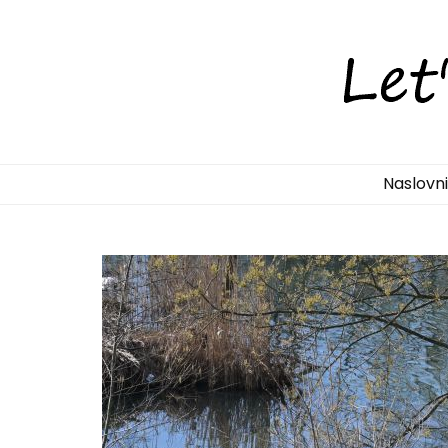
LetsDiscove
Otkrijte Hrvatsku s nama!
Naslovn