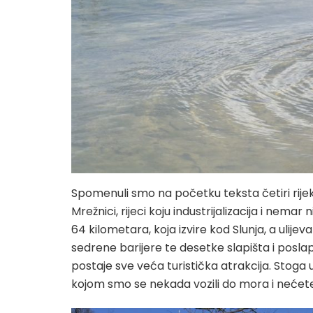
Spomenuli smo na početku teksta četiri rije
Mrežnici, rijeci koju industrijalizacija i nema
64 kilometara, koja izvire kod Slunja, a ulije
sedrene barijere te desetke slapišta i poslap
postaje sve veća turistička atrakcija. Stog
kojom smo se nekada vozili do mora i nećet