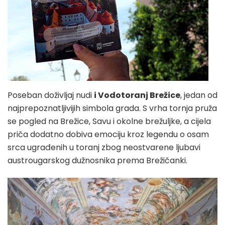
Poseban doživljaj nudi
i Vodotoranj Brežice
, jedan od
najprepoznatljivijih simbola grada. S vrha tornja pruža
se pogled na Brežice, Savu i okolne brežuljke, a cijela
priča dodatno dobiva emociju kroz legendu o osam
srca ugrađenih u toranj zbog neostvarene ljubavi
austrougarskog dužnosnika prema Brežičanki.