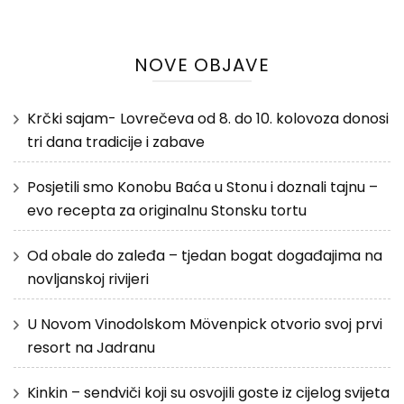
NOVE OBJAVE
Krčki sajam- Lovrečeva od 8. do 10. kolovoza donosi
tri dana tradicije i zabave
Posjetili smo Konobu Baća u Stonu i doznali tajnu –
evo recepta za originalnu Stonsku tortu
Od obale do zaleđa – tjedan bogat događajima na
novljanskoj rivijeri
U Novom Vinodolskom Mövenpick otvorio svoj prvi
resort na Jadranu
Kinkin – sendviči koji su osvojili goste iz cijelog svijeta