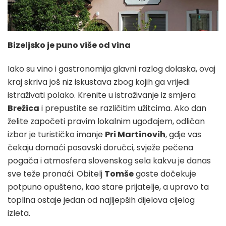
Bizeljsko je puno više od vina
Iako su vino i gastronomija glavni razlog dolaska, ovaj
kraj skriva još niz iskustava zbog kojih ga vrijedi
istraživati polako. Krenite u istraživanje iz smjera
Brežica
i prepustite se različitim užitcima. Ako dan
želite započeti pravim lokalnim ugođajem, odličan
izbor je turističko imanje
Pri Martinovih
, gdje vas
čekaju domaći posavski doručci, svježe pečena
pogača i atmosfera slovenskog sela kakvu je danas
sve teže pronaći. Obitelj
Tomše
goste dočekuje
potpuno opušteno, kao stare prijatelje, a upravo ta
toplina ostaje jedan od najljepših dijelova cijelog
izleta.