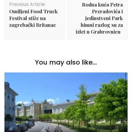
Navigation
Previous Article
Rodna kuća Petra
Omiljeni Food Truck
Preradovića i
Festival stiže na
jedinstveni Park
zagrebački Britanac
himni razlog su za
izlet u Grabrovnicu
You may also like...