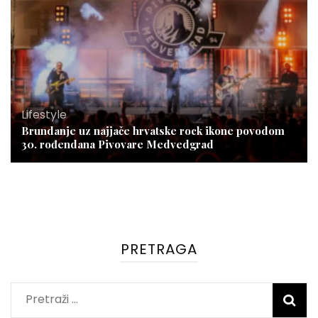
Lifestyle
Brundanje uz najjače hrvatske rock ikone povodom
30. rođendana Pivovare Medvedgrad
PRETRAGA
Pretraži: