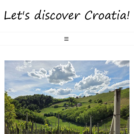
LetsDiscoverCr
Otkrijte Hrvatsku s nama!