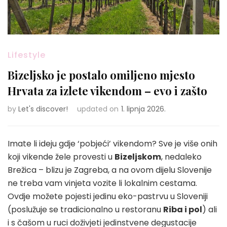
Lifestyle
Bizeljsko je postalo omiljeno mjesto
Hrvata za izlete vikendom – evo i zašto
by
Let's discover!
updated on
1. lipnja 2026.
Imate li ideju gdje ‘pobjeći’ vikendom? Sve je više onih
koji vikende žele provesti u
Bizeljskom
, nedaleko
Brežica – blizu je Zagreba, a na ovom dijelu Slovenije
ne treba vam vinjeta vozite li lokalnim cestama.
Ovdje možete pojesti jedinu eko-pastrvu u Sloveniji
(poslužuje se tradicionalno u restoranu
Riba i pol
) ali
i s čašom u ruci doživjeti jedinstvene degustacije