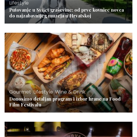
Lifestyle
Putovanje u Svijet graševine: od prve kovnice novca
do najzabavnijeg muzeja u Hrvatskoj
Gourmet
,
Lifestyle
,
Wine & Drink
Donosimo detaljan program i izbor hrane na Food
Film Festivalu