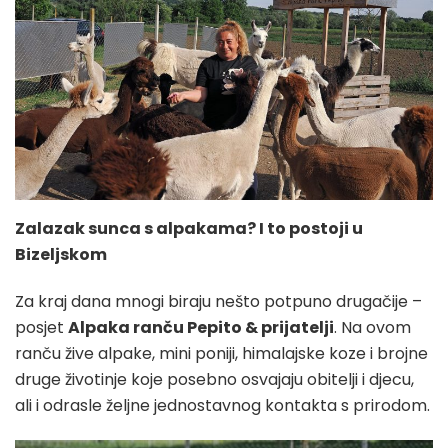
Zalazak sunca s alpakama? I to postoji u
Bizeljskom
Za kraj dana mnogi biraju nešto potpuno drugačije –
posjet
Alpaka ranču Pepito & prijatelji
. Na ovom
ranču žive alpake, mini poniji, himalajske koze i brojne
druge životinje koje posebno osvajaju obitelji i djecu,
ali i odrasle željne jednostavnog kontakta s prirodom.