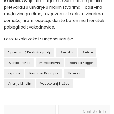
Brežica.
Ovdje nitko nigdje ne žuri. Dani se polako
pretvaraju u uživanje u malim stvarima – čaši vina
među vinogradima, razgovoru s lokalnim vinarima,
domaćoj hrani i osjećaju da ste barem na trenutak
pobjegli od svakodnevice.
Foto: Nikola Zoko i Sunčana Barušić
Alpaka ranč Pepito&prijatelji
Bizeljsko
Brežice
Dvorac Brežice
Pri Martinovih
Repnica Najger
Repnice
Restoran Riba i pol
Slovenija
Vinarija Mihelin
Vodotoranj Brežice
Post
Next Article