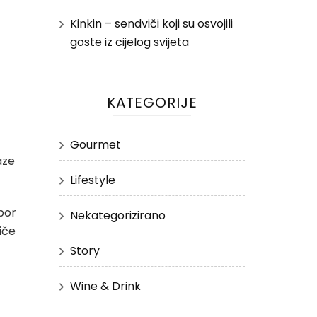
Kinkin – sendviči koji su osvojili
goste iz cijelog svijeta
KATEGORIJE
Gourmet
aze
Lifestyle
bor
Nekategorizirano
iče
Story
Wine & Drink