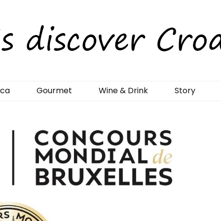
rCroatia
ica
Gourmet
Wine & Drink
Story