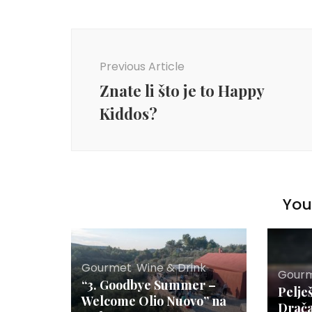
Post
Navigation
Previous Article
Znate li što je to Happy
Kiddos?
You 
Gourmet
,
Wine & Drink
Gour
“3. Goodbye Summer –
Pelje
Welcome Olio Nuovo” na
Drač