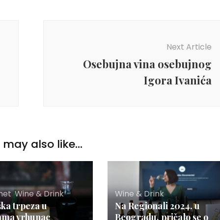
Next Article
Osebujna vina osebujnog
Igora Ivanića
may also like...
met
,
Wine & Drink
Wine & Drink
ška trpeza u
Na Regionali 2024. u
ama vrhunac
Beogradu, pričalo se o