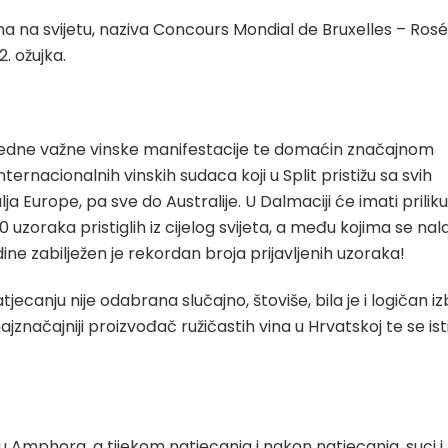
ina na svijetu, naziva Concours Mondial de Bruxelles – Rosé
. ožujka.
 jedne važne vinske manifestacije te domaćin značajnom
nternacionalnih vinskih sudaca koji u Split pristižu sa svih
a Europe, pa sve do Australije. U Dalmaciji će imati priliku
 uzoraka pristiglih iz cijelog svijeta, a među kojima se nal
dine zabilježen je rekordan broja prijavljenih uzoraka!
anju nije odabrana slučajno, štoviše, bila je i logičan iz
jznačajniji proizvođač ružičastih vina u Hrvatskoj te se ist
u Amphora, a tijekom natjecanja i nakon natjecanja, suci i