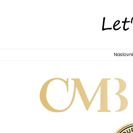
LetsDiscove
Otkrijte Hrvatsku s nama!
Naslovn