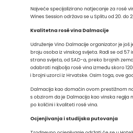
Najveće specijalizirano natjecanje za rosé v
Wines Session održava se u Splitu od 20. do 22
Kvalitetna rosé vina Dalmacije
Udruženje Vino Dalmacije organizator je još
broju osoba iz vinskog svijeta. Radi se od 57 i
strana svijeta, od SAD-a, preko brojnih zemalj
odabrati najbolja rosé vina između skoro 1200
i brojni uzorci iz Hrvatske. Osim toga, ove go
Dalmacija kao domaćin ovom prestižnom natjec
s obzirom da je Dalmacija kao vinska regija na
po količini i kvaliteti rosé vina.
Ocjenjivanja i studijska putovanja
Trodnevno ocjenjivanje održati će se u Hotel