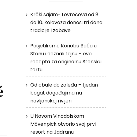
Krčki sajam- Lovrečeva od 8.
do 10. kolovoza donosi tri dana
tradicije i zabave
Posjetili smo Konobu Baća u
Stonu i doznali tajnu – evo
recepta za originalnu Stonsku
tortu
Od obale do zaleđa – tjedan
é
bogat događajima na
novljanskoj rivijeri
U Novom Vinodolskom
Mövenpick otvorio svoj prvi
resort na Jadranu