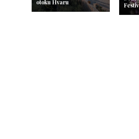
otoku Hvaru
Festi