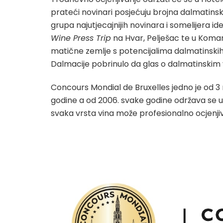
prateći novinari posjećuju brojna dalmatinska
grupa najutjecajnijih novinara i somelijera i
Wine Press Trip
na Hvar, Pelješac te u Komarn
matične zemlje s potencijalima dalmatinskih
Dalmacije pobrinulo da glas o dalmatinskim vini
Concours Mondial de Bruxelles jedno je od 3 
godine a od 2006. svake godine održava se u dr
svaka vrsta vina može profesionalno ocjenjiva