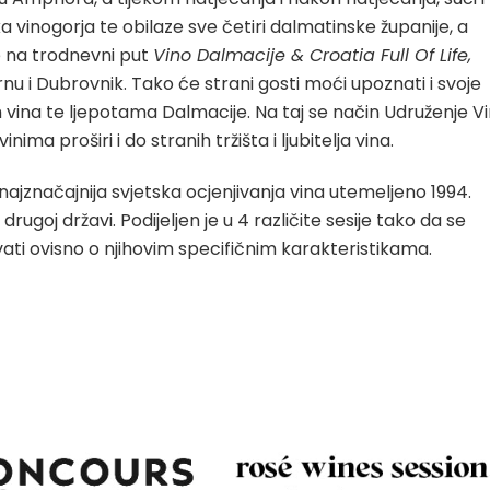
 vinogorja te obilaze sve četiri dalmatinske županije, a
de na trodnevni put
Vino Dalmacije & Croatia Full Of Life,
u i Dubrovnik. Tako će strani gosti moći upoznati i svoje
 vina te ljepotama Dalmacije. Na taj se način Udruženje V
ma proširi i do stranih tržišta i ljubitelja vina.
najznačajnija svjetska ocjenjivanja vina utemeljeno 1994.
ugoj državi. Podijeljen je u 4 različite sesije tako da se
ti ​​ovisno o njihovim specifičnim karakteristikama.