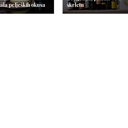
vala peljeških okusa
škrletu