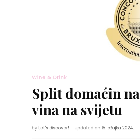
Wine & Drink
Split domaćin na
vina na svijetu
by
Let's discover!
updated on
15. ožujka 2024.