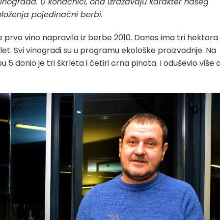
ograda. U konačnici, ona izražavaju karakter našeg
položenja pojedinačni berbi.
tine prvo vino napravila iz berbe 2010. Danas ima tri hektara
rlet. Svi vinogradi su u programu ekološke proizvodnje. Na
 donio je tri škrleta i četiri crna pinota. I oduševio više 