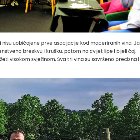
 i nisu uobičajene prve asocijacije kod maceriranih vina. J
enstveno breskvu i krušku, potom na cvijet lipe i bijeli čaj.
rožeti visokom svježinom. Sva tri vina su savršeno precizna i