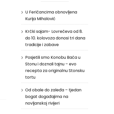
U Feričancima obnovljena
Kurija Mihalović
Krčki sajam- Lovrečeva od 8.
do 10. kolovoza donosi tri dana
tradicije i zabave
Posjetili smo Konobu Baća u
Stonu i doznali tajnu – evo
recepta za originalnu Stonsku
tortu
Od obale do zaleđa – tjedan
bogat događajima na
novljanskoj rivijeri