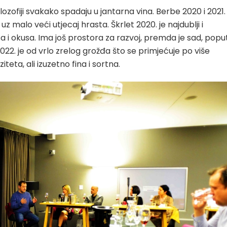
filozofiji svakako spadaju u jantarna vina. Berbe 2020 i 2021.
z malo veći utjecaj hrasta. Škrlet 2020. je najdublji i
isa i okusa. Ima još prostora za razvoj, premda je sad, popu
22. je od vrlo zrelog grožđa što se primjećuje po više
teta, ali izuzetno fina i sortna.