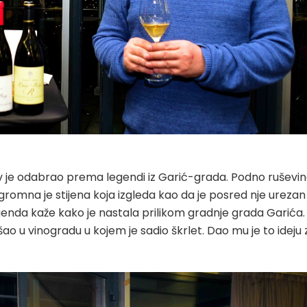
v je odabrao prema legendi iz Garić-grada. Podno ruševi
romna je stijena koja izgleda kao da je posred nje urezan
genda kaže kako je nastala prilikom gradnje grada Garića.
ao u vinogradu u kojem je sadio škrlet. Dao mu je to ideju 