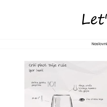
LetsDiscove
Otkrijte Hrvatsku s nama!
Naslovn