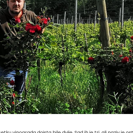
ku vinograda doista bile dvije. Sad ih je tri, ali naziv je os