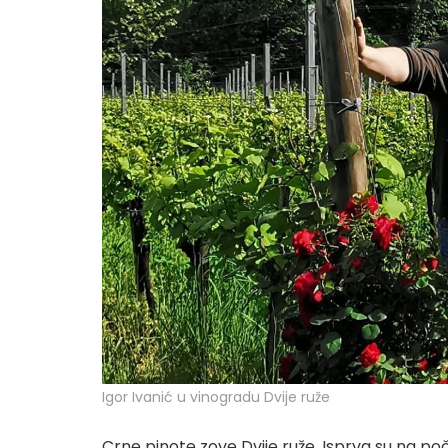
Igor Ivanić u vinogradu Dvije ruže
Crne pinote zove Dvije ruže. Isprva su na počet