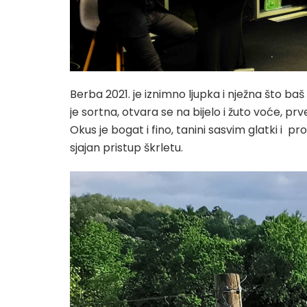
Berba 2021. je iznimno ljupka i nježna što baš
je sortna, otvara se na bijelo i žuto voće, prv
Okus je bogat i fino, tanini sasvim glatki i p
sjajan pristup škrletu.