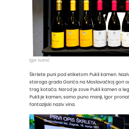
Igor Ivanić
Škrlete puni pod etiketom Pukli kamen. Nazi
staroga grada Garića na Moslavačkoj gori og
trag kotača. Narod je zove Pukli kamen a le
Pukli je kamen, samo puno manji, Igor pronaš
fantazijski naziv vina.