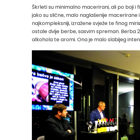
Škrleti su minimalno macerirani, ali po boji i 
jako su slične, malo naglašenije macerirane i u
najkompleksniji, izražene svježe te finog mir
ostale dvije berbe, sasvim spreman. Berba 20
alkohola te aromi. Ona je malo slabijeg intenzi