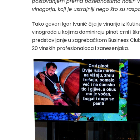
poštovanjem prema posebnostima naših vin
vinogorja, koji je ustrajniji nego što su ras
Tako govori Igor Ivanić čija je vinarija iz Ku
vinograda u kojima dominiraju pinot crni i šk
predstavljanje u zagrebačkom Business Clubu 5
20 vinskih profesionalaca i zanesenjaka.