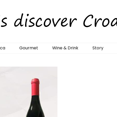
rCroatia
ica
Gourmet
Wine & Drink
Story