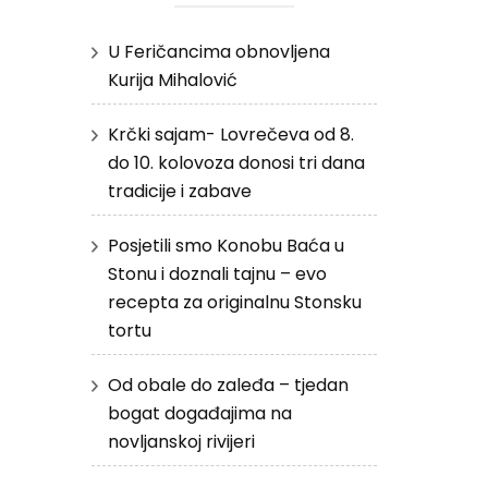
U Feričancima obnovljena
Kurija Mihalović
Krčki sajam- Lovrečeva od 8.
do 10. kolovoza donosi tri dana
tradicije i zabave
Posjetili smo Konobu Baća u
Stonu i doznali tajnu – evo
recepta za originalnu Stonsku
tortu
Od obale do zaleđa – tjedan
bogat događajima na
novljanskoj rivijeri