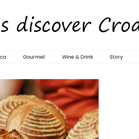
rCroatia
ica
Gourmet
Wine & Drink
Story