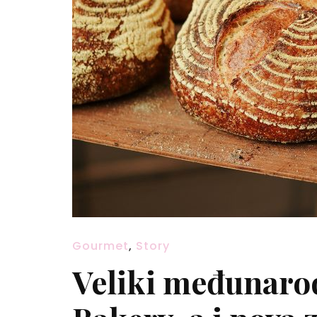
Gourmet
,
Story
Veliki međunaro