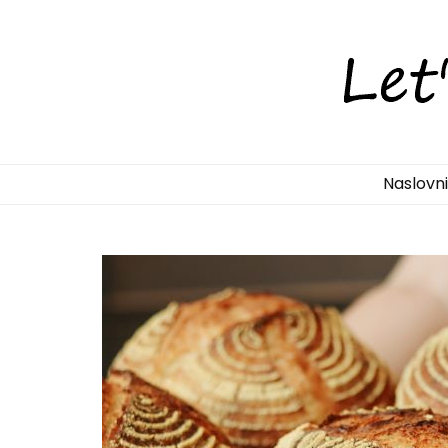
LetsDiscove
Otkrijte Hrvatsku s nama!
Naslovn