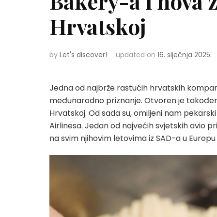
Bakery-a i nova 
Hrvatskoj
by
Let's discover!
updated on
16. siječnja 2025.
Jedna od najbrže rastućih hrvatskih kompanij
međunarodno priznanje. Otvoren je također i
Hrvatskoj. Od sada su, omiljeni nam pekarsk
Airlinesa. Jedan od najvećih svjetskih avio p
na svim njihovim letovima iz SAD-a u Europu i