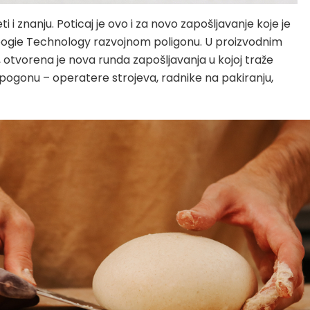
i i znanju. Poticaj je ovo i za novo zapošljavanje koje je
oogie Technology razvojnom poligonu. U proizvodnim
tvorena je nova runda zapošljavanja u kojoj traže
ogonu – operatere strojeva, radnike na pakiranju,