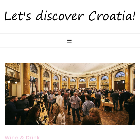
LetsDiscoverCr
Otkrijte Hrvatsku s nama!
Wine & Drink