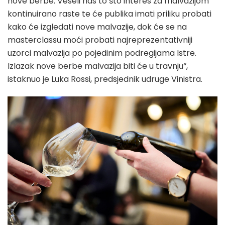
nove berbe. Veseli nas to što interes za malvazijom
kontinuirano raste te će publika imati priliku probati
kako će izgledati nove malvazije, dok će se na
masterclassu moći probati najreprezentativniji
uzorci malvazija po pojedinim podregijama Istre.
Izlazak nove berbe malvazija biti će u travnju“,
istaknuo je Luka Rossi, predsjednik udruge Vinistra.