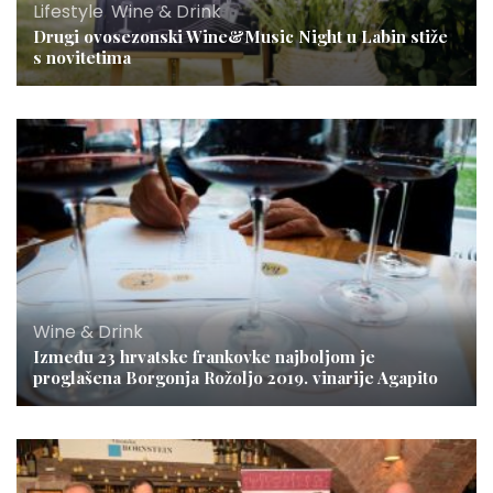
Lifestyle
,
Wine & Drink
Drugi ovosezonski Wine&Music Night u Labin stiže
s novitetima
Wine & Drink
Između 23 hrvatske frankovke najboljom je
proglašena Borgonja Rožoljo 2019. vinarije Agapito