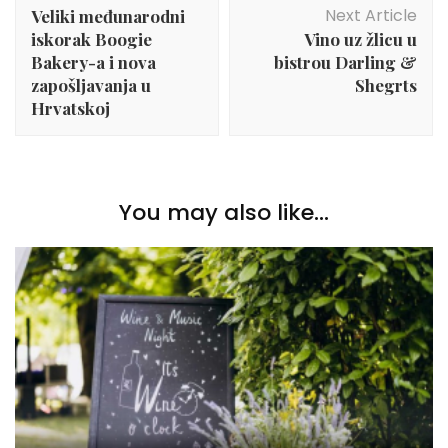
Navigation
Next Article
Veliki međunarodni
iskorak Boogie
Vino uz žlicu u
Bakery-a i nova
bistrou Darling &
zapošljavanja u
Shegrts
Hrvatskoj
You may also like...