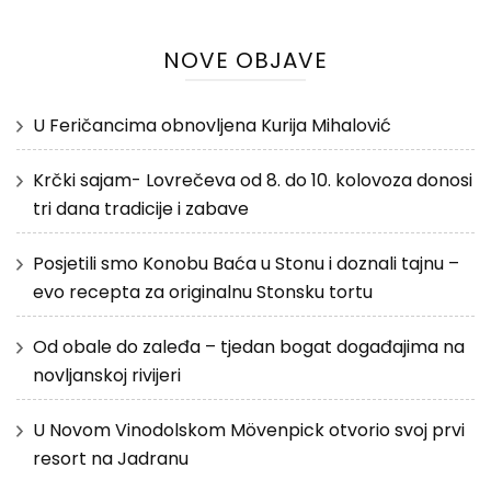
NOVE OBJAVE
U Feričancima obnovljena Kurija Mihalović
Krčki sajam- Lovrečeva od 8. do 10. kolovoza donosi
tri dana tradicije i zabave
Posjetili smo Konobu Baća u Stonu i doznali tajnu –
evo recepta za originalnu Stonsku tortu
Od obale do zaleđa – tjedan bogat događajima na
novljanskoj rivijeri
U Novom Vinodolskom Mövenpick otvorio svoj prvi
resort na Jadranu