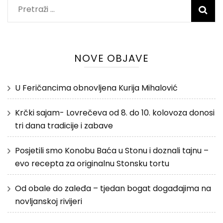
Pretraži:
NOVE OBJAVE
U Feričancima obnovljena Kurija Mihalović
Krčki sajam- Lovrečeva od 8. do 10. kolovoza donosi
tri dana tradicije i zabave
Posjetili smo Konobu Baća u Stonu i doznali tajnu –
evo recepta za originalnu Stonsku tortu
Od obale do zaleđa – tjedan bogat događajima na
novljanskoj rivijeri