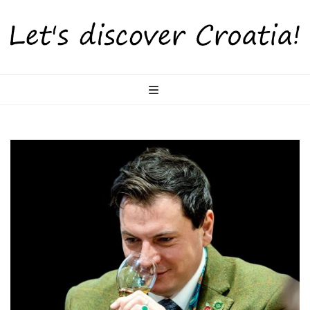
LetsDiscoverCr
Otkrijte Hrvatsku s nama!