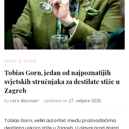
Wine & Drink
Tobias Gorn, jedan od najpoznatijih
svjetskih stručnjaka za destilate stiže u
Zagreb
by
Let's discover!
updated on
27. veljače 2025.
Tobias Gorn, veliki autoritet među proizvođačima
destilata uskoro stiže u Zagreb. U glavni grad dolazi