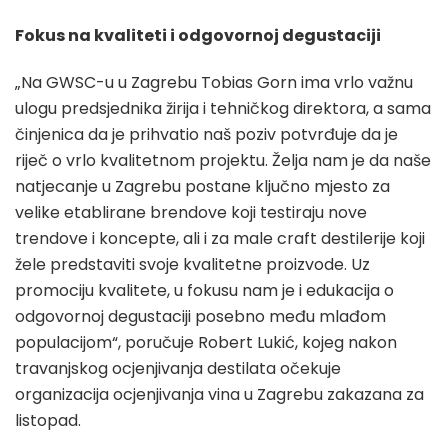
Fokus na kvaliteti i odgovornoj degustaciji
„Na GWSC-u u Zagrebu Tobias Gorn ima vrlo važnu
ulogu predsjednika žirija i tehničkog direktora, a sama
činjenica da je prihvatio naš poziv potvrđuje da je
riječ o vrlo kvalitetnom projektu. Želja nam je da naše
natjecanje u Zagrebu postane ključno mjesto za
velike etablirane brendove koji testiraju nove
trendove i koncepte, ali i za male craft destilerije koji
žele predstaviti svoje kvalitetne proizvode. Uz
promociju kvalitete, u fokusu nam je i edukacija o
odgovornoj degustaciji posebno među mlađom
populacijom“, poručuje Robert Lukić, kojeg nakon
travanjskog ocjenjivanja destilata očekuje
organizacija ocjenjivanja vina u Zagrebu zakazana za
listopad.