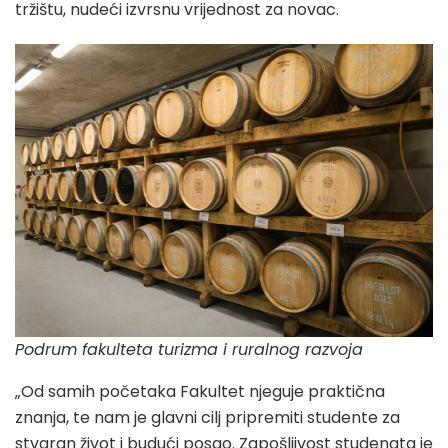
tržištu, nudeći izvrsnu vrijednost za novac.​
Podrum fakulteta turizma i ruralnog razvoja
„Od samih početaka Fakultet njeguje praktična
znanja, te nam je glavni cilj pripremiti studente za
stvaran život i budući posao. Zapošljivost studenata je