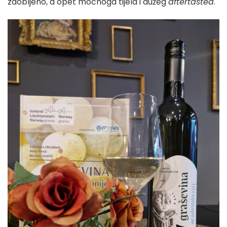
zaobljeno, a opet moćnoga tijela i dužeg
aftertastea
.