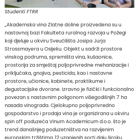
Studenti FTRR
„Akademska vina Zlatne doline proizvedena su u
nastavnoj bazi Fakulteta ruralnog razvoja u Požegi
koji djeluje u okviru Sveučilišta Josipa Jurja
Strossmayera u Osijeku. Objekt u sadrži prostore
vinskog podruma, spremišta vina, kušaonice,
prostorija za smještaj poljoprivredne mehanizacije i
priključaka, gnojiva, pesticida, kao i nastavne
prostore, učionice, kabinete, praktikume i
degustacijske dvorane. Izravno je fizički i funkcionalno
povezan s nastavnim poligonom višegodišnjih 7 ha
nasada vinograda. Cjelokupno poljoprivredno
gospodarstvo i prodaja vina je organizirana u okviru
spin off poduzeća Vinum Academicum d.o.o. što je
trend današnjeg poduzetništva na razvijenim
europskim tržištima. 12 uzgojenih sorti daju široku