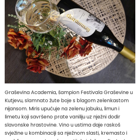
Graševina Academia, šampion Festivala Graševine u
Kutjevu, slamnato žute boje s blagom zelenkastom
nijansom. Miris upućuje na zelenu jabuku, limun i
limetu koji savršeno prate vaniliju uz nježni dodir
slavonske hrastovine. Vino u ustima daje raskoš
svježine u kombinaciji sa nježnom slasti, kremasto i