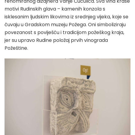
renomiranog dizajnera Vanje Cuculića. Sva vina krase
motivi Rudinskih glava – kamenih konzola s
isklesanim ljudskim likovima iz srednjeg vijeka, koje se
čuvaju u Gradskom muzeju Požega. Oni simboliziraju
povezanost s poviješću i tradicijom požeškog kraja,
jer su upravo Rudine položaj prvih vinograda
Požeštine.