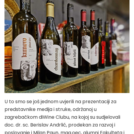
U to smo se još jednom uvjerili na prezentaciji za
predstavnike medija i struke, održanoj u
zagrebačkom diWine Clubu, na kojoj su sudjelovali
doc. dr. sc. Berislav Andrlić, prodekan za razvoj i
poslovanje i Milan Paun, mag.oec, alumni Fakulteta i