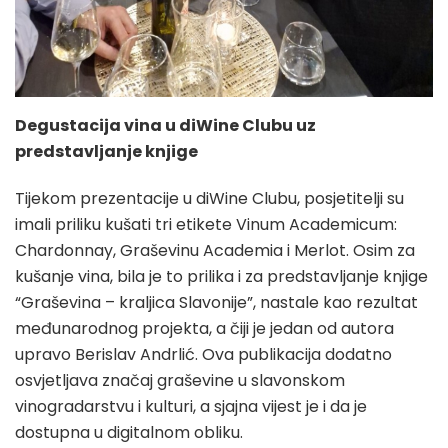
Degustacija vina u diWine Clubu uz
predstavljanje knjige
Tijekom prezentacije u diWine Clubu, posjetitelji su
imali priliku kušati tri etikete Vinum Academicum:
Chardonnay, Graševinu Academia i Merlot. Osim za
kušanje vina, bila je to prilika i za predstavljanje knjige
“Graševina – kraljica Slavonije”, nastale kao rezultat
međunarodnog projekta, a čiji je jedan od autora
upravo Berislav Andrlić. Ova publikacija dodatno
osvjetljava značaj graševine u slavonskom
vinogradarstvu i kulturi, a sjajna vijest je i da je
dostupna u digitalnom obliku.