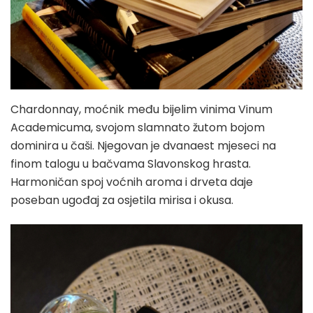
Chardonnay, moćnik među bijelim vinima Vinum
Academicuma, svojom slamnato žutom bojom
dominira u čaši. Njegovan je dvanaest mjeseci na
finom talogu u bačvama Slavonskog hrasta.
Harmoničan spoj voćnih aroma i drveta daje
poseban ugođaj za osjetila mirisa i okusa.