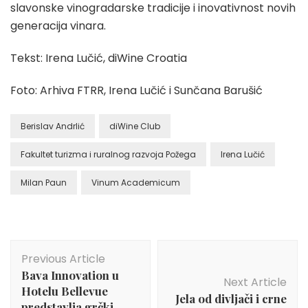
slavonske vinogradarske tradicije i inovativnost novih
generacija vinara.
Tekst: Irena Lučić, diWine Croatia
Foto: Arhiva FTRR, Irena Lučić i Sunčana Barušić
Berislav Andrlić
diWine Club
Fakultet turizma i ruralnog razvoja Požega
Irena Lučić
Milan Paun
Vinum Academicum
Post
Previous Article
Navigation
Bava Innovation u
Next Article
Hotelu Bellevue
Jela od divljači i crne
predstavlja grčki