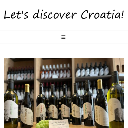
LetsDiscoverCr
Otkrijte Hrvatsku s nama!