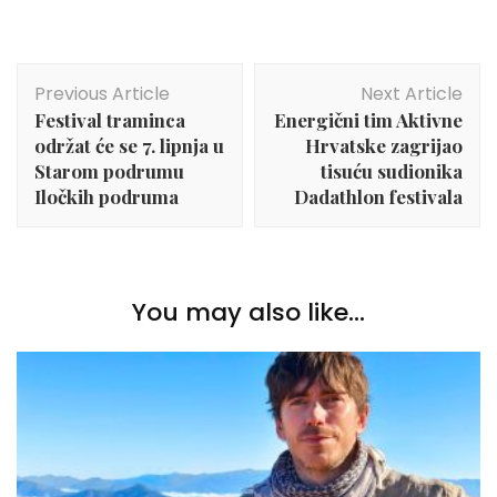
Post
Previous Article
Next Article
Navigation
Festival traminca
Energični tim Aktivne
održat će se 7. lipnja u
Hrvatske zagrijao
Starom podrumu
tisuću sudionika
Iločkih podruma
Dadathlon festivala
You may also like...