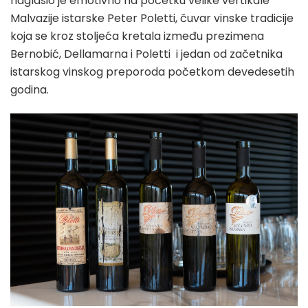
naglasio je emotivno na početku velike vertikale
Malvazije istarske Peter Poletti, čuvar vinske tradicije
koja se kroz stoljeća kretala između prezimena
Bernobić, Dellamarna i Poletti i jedan od začetnika
istarskog vinskog preporoda početkom devedesetih
godina.