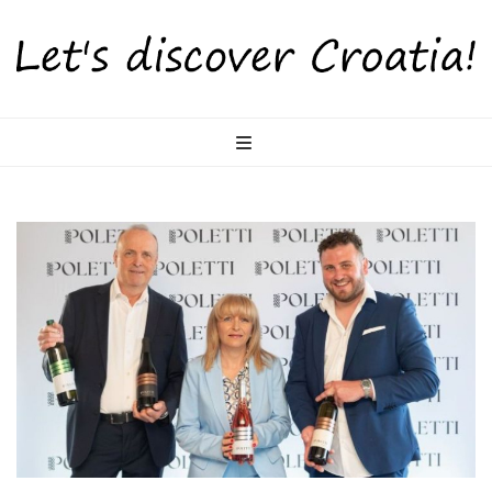
LetsDiscoverCr
Otkrijte Hrvatsku s nama!