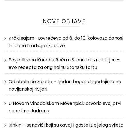
NOVE OBJAVE
Krčki sajam- Lovrečeva od 8. do 10. kolovoza donosi
tri dana tradicije i zabave
Posjetili smo Konobu Baća u Stonu i doznali tajnu –
evo recepta za originalnu Stonsku tortu
Od obale do zaleđa – tjedan bogat događajima na
novljanskoj rivijeri
U Novom Vinodolskom Mövenpick otvorio svoj prvi
resort na Jadranu
Kinkin – sendviči koji su osvojili goste iz cijelog svijeta