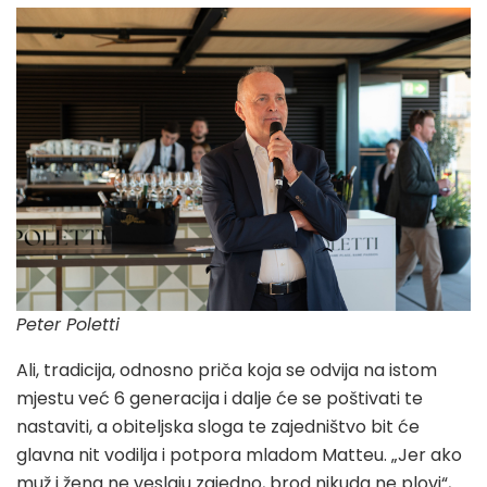
Peter Poletti
Ali, tradicija, odnosno priča koja se odvija na istom
mjestu već 6 generacija i dalje će se poštivati te
nastaviti, a obiteljska sloga te zajedništvo bit će
glavna nit vodilja i potpora mladom Matteu. „Jer ako
muž i žena ne veslaju zajedno, brod nikuda ne plovi“,