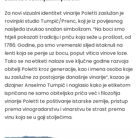
Za novi vizualni identitet vinarije Poletti zaslužan je
rovinjski studio Tumpić/Prenc, koji je iz povijesnog
nasljeđa izvukao snažan simbolizam. “Na boci smo
htjeli pokazati tradiciju i priču koja seže u prošlost, od
1786. Godine, pa smo vremenski slijed istaknuli na
lenti koja se penje uz bocu, poput vitica vinove loze.
Tako se na etiketi nalaze sve ključne godine razvoja
obitelji Poletti kroz generacije, kao i imena osoba koje
su zaslužne za postojanje današnje vinarije“, kazao je
dizajner Anselmo Tumpić i naglasio kako je etiketom
ispričana ne samo obiteljska priča već i filozofija
vinarije Poletti te poštivanje istarske zemlje, pristup
prema vinogradarstvu i vinarstvu te strast prema
vinu koja se u gaji stoljećima.