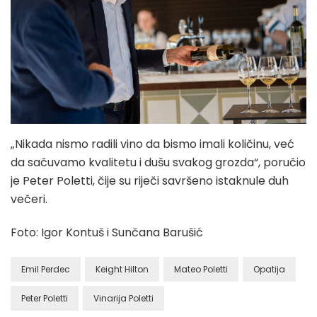
„Nikada nismo radili vino da bismo imali količinu, već
da sačuvamo kvalitetu i dušu svakog grozda“, poručio
je Peter Poletti, čije su riječi savršeno istaknule duh
večeri.
Foto: Igor Kontuš i Sunčana Barušić
Emil Perdec
Keight Hilton
Mateo Poletti
Opatija
Peter Poletti
Vinarija Poletti