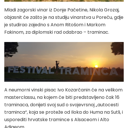
Mladi zagorski vinar iz Donje Pačetine, Nikola Grozaj,
objasnit će zašto je na studiju vinarstva u Poreču, gdje
je studirao zajedno s Anom Ritošom i Markom
Fakinom, za diplomski rad odabrao – traminac.
A neumorni vinski pisac Ivo Kozarčanin će na velikom
masterclassu, na kojem će biti predstavljeno čak 16
traminaca, donijeti svoj sud o svojevrsnoj „autocesti
traminca“, koja se proteže od Iloka do Huma na Sutli, i
usporediti hrvatske tramince s Alsaceom i Alto
Adigeom.