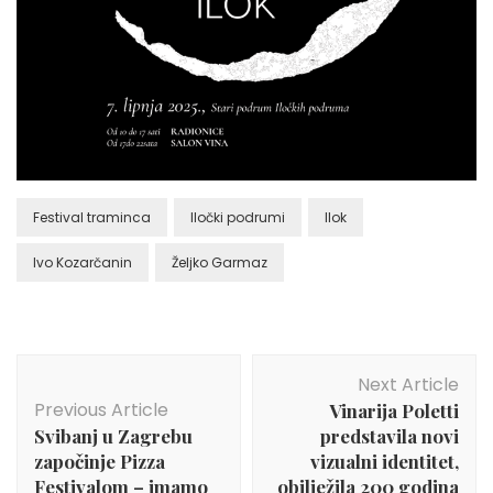
Festival traminca
Iločki podrumi
Ilok
Ivo Kozarčanin
Željko Garmaz
Post
Next Article
Navigation
Previous Article
Vinarija Poletti
Svibanj u Zagrebu
predstavila novi
započinje Pizza
vizualni identitet,
Festivalom – imamo
obilježila 200 godina