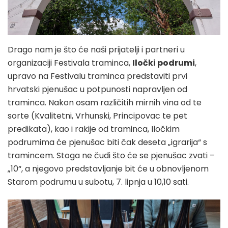
Drago nam je što će naši prijatelji i partneri u
organizaciji Festivala traminca,
Iločki podrumi
,
upravo na Festivalu traminca predstaviti prvi
hrvatski pjenušac u potpunosti napravljen od
traminca. Nakon osam različitih mirnih vina od te
sorte (Kvalitetni, Vrhunski, Principovac te pet
predikata), kao i rakije od traminca, Iločkim
podrumima će pjenušac biti čak deseta „igrarija“ s
tramincem. Stoga ne čudi što će se pjenušac zvati –
„10“, a njegovo predstavljanje bit će u obnovljenom
Starom podrumu u subotu, 7. lipnja u 10,10 sati.