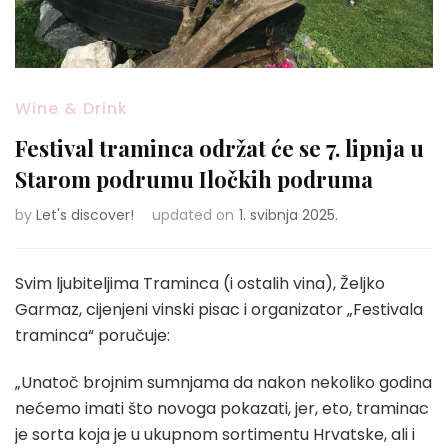
Wine & Drink
Festival traminca održat će se 7. lipnja u
Starom podrumu Iločkih podruma
by
Let's discover!
updated on
1. svibnja 2025.
Svim ljubiteljima Traminca (i ostalih vina), Željko
Garmaz, cijenjeni vinski pisac i organizator „Festivala
traminca“ poručuje:
„Unatoč brojnim sumnjama da nakon nekoliko godina
nećemo imati što novoga pokazati, jer, eto, traminac
je sorta koja je u ukupnom sortimentu Hrvatske, ali i