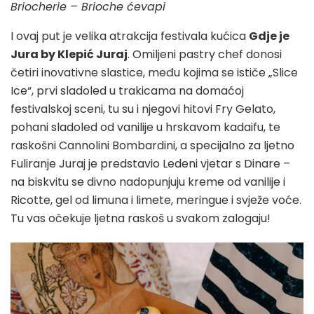
Briocherie – Brioche ćevapi
I ovaj put je velika atrakcija festivala kućica
Gdje je
Jura by Klepić Juraj
. Omiljeni pastry chef donosi
četiri inovativne slastice, među kojima se ističe „Slice
Ice“, prvi sladoled u trakicama na domaćoj
festivalskoj sceni, tu su i njegovi hitovi Fry Gelato,
pohani sladoled od vanilije u hrskavom kadaifu, te
raskošni Cannolini Bombardini, a specijalno za ljetno
Fuliranje Juraj je predstavio Ledeni vjetar s Dinare –
na biskvitu se divno nadopunjuju kreme od vanilije i
Ricotte, gel od limuna i limete, meringue i svježe voće.
Tu vas očekuje ljetna raskoš u svakom zalogaju!