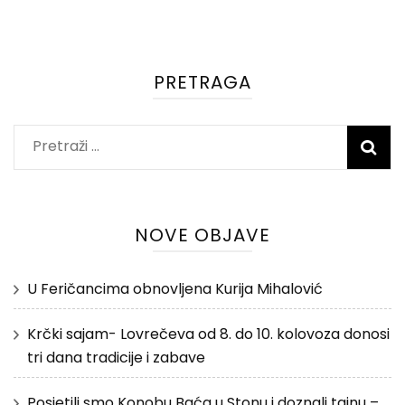
PRETRAGA
Pretraži:
NOVE OBJAVE
U Feričancima obnovljena Kurija Mihalović
Krčki sajam- Lovrečeva od 8. do 10. kolovoza donosi
tri dana tradicije i zabave
Posjetili smo Konobu Baća u Stonu i doznali tajnu –