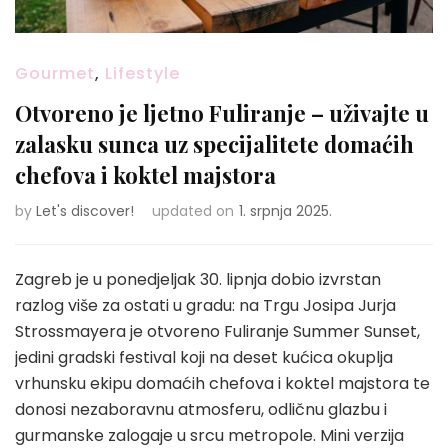
Gourmet
,
Lifestyle
Otvoreno je ljetno Fuliranje – uživajte u
zalasku sunca uz specijalitete domaćih
chefova i koktel majstora
by
Let's discover!
updated on
1. srpnja 2025.
Zagreb je u ponedjeljak 30. lipnja dobio izvrstan
razlog više za ostati u gradu: na Trgu Josipa Jurja
Strossmayera je otvoreno Fuliranje Summer Sunset,
jedini gradski festival koji na deset kućica okuplja
vrhunsku ekipu domaćih chefova i koktel majstora te
donosi nezaboravnu atmosferu, odličnu glazbu i
gurmanske zalogaje u srcu metropole. Mini verzija