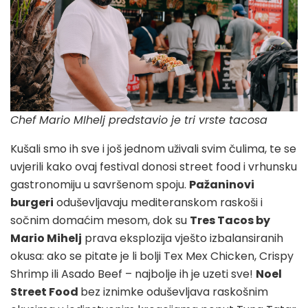
Chef Mario MIhelj predstavio je tri vrste tacosa
Kušali smo ih sve i još jednom uživali svim čulima, te se
uvjerili kako ovaj festival donosi street food i vrhunsku
gastronomiju u savršenom spoju.
Pažaninovi
burgeri
oduševljavaju mediteranskom raskoši i
sočnim domaćim mesom, dok su
Tres Tacos by
Mario Mihelj
prava eksplozija vješto izbalansiranih
okusa: ako se pitate je li bolji Tex Mex Chicken, Crispy
Shrimp ili Asado Beef – najbolje ih je uzeti sve!
Noel
Street Food
bez iznimke oduševljava raskošnim