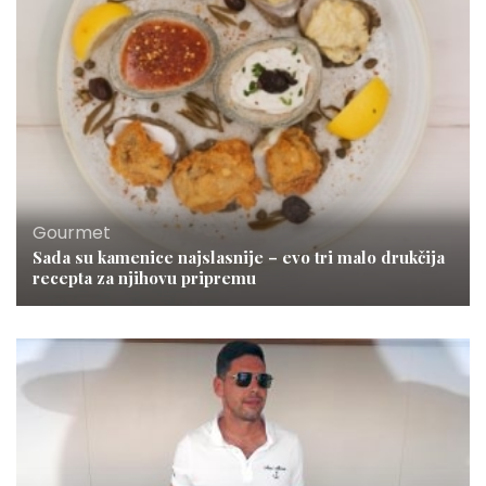
Gourmet
Sada su kamenice najslasnije – evo tri malo drukčija
recepta za njihovu pripremu