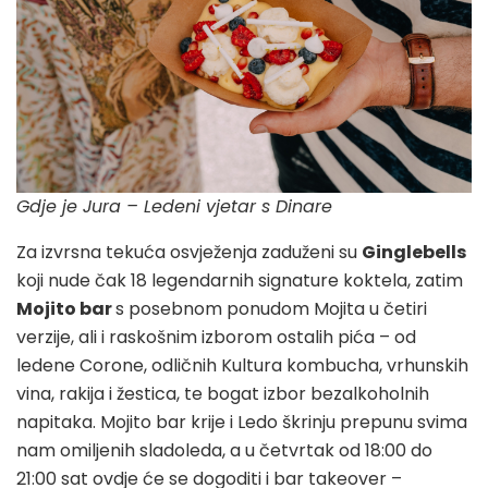
Gdje je Jura – Ledeni vjetar s Dinare
Za izvrsna tekuća osvježenja zaduženi su
Ginglebells
koji nude čak 18 legendarnih signature koktela, zatim
Mojito bar
s posebnom ponudom Mojita u četiri
verzije, ali i raskošnim izborom ostalih pića – od
ledene Corone, odličnih Kultura kombucha, vrhunskih
vina, rakija i žestica, te bogat izbor bezalkoholnih
napitaka. Mojito bar krije i Ledo škrinju prepunu svima
nam omiljenih sladoleda, a u četvrtak od 18:00 do
21:00 sat ovdje će se dogoditi i bar takeover –