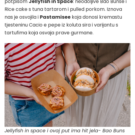
potpisom
Jellyfish in Space
: neodoljive Bao Bunse i
Rice cake s tuna tartarom i pulled porkom. Iznova
nas je osvojila i
Pastamisee
koja donosi kremastu
tjesteninu Cacio e pepe iz koluta sira i varijantu s
tartufima koja osvaja prave gurmane.
Jellyfish in space i ovaj put ima hit jela- Bao Buns