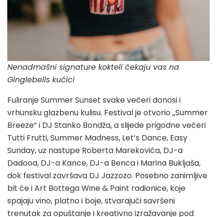
Nenadmašni signature kokteli čekaju vas na
Ginglebells kućici
Fuliranje Summer Sunset svake večeri donosi i
vrhunsku glazbenu kulisu. Festival je otvorio „Summer
Breeze“ i DJ Stanko Bondža, a slijede prigodne večeri
Tutti Frutti, Summer Madness, Let’s Dance, Easy
Sunday, uz nastupe Roberta Marekovića, DJ-a
Dadooa, DJ-a Kance, DJ-a Benca i Marina Bukljaša,
dok festival završava DJ Jazzozo. Posebno zanimljive
bit će i Art Bottega Wine & Paint radionice, koje
spajaju vino, platno i boje, stvarajući savršeni
trenutak za opuštanje i kreativno izražavanje pod