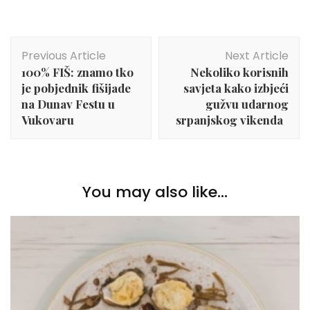
Post
Previous Article
Next Article
Navigation
100% FIŠ: znamo tko
Nekoliko korisnih
je pobjednik fišijade
savjeta kako izbjeći
na Dunav Festu u
gužvu udarnog
Vukovaru
srpanjskog vikenda
You may also like...