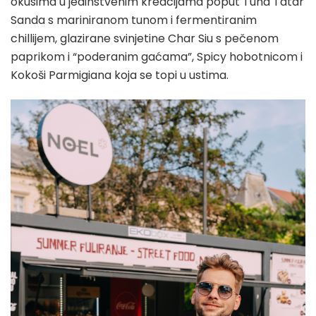
okusima u jedinstvenim kreacijama poput Tuna Tatar
Sanda s mariniranom tunom i fermentiranim
chillijem, glazirane svinjetine Char Siu s pečenom
paprikom i “poderanim gaćama”, Spicy hobotnicom i
Kokoši Parmigiana koja se topi u ustima.