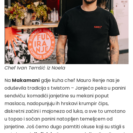
Chef Ivan Temšić iz Noela
Na
Makamani
gdje kuha chef Mauro Renje nas je
oduševila tradicija s twistom – Janjeća peka u panini
sendviču: komadići janjetine su mekani poput
maslaca, nadopunjuju ih hrskavi krumpir čips,
diskretni začini i majoneza od luka, a sve to umotano
u topao i sočan panini natopljen temeljcem od
janjetine. Još ćemo dugo pamtiti okuse koji su stigli s