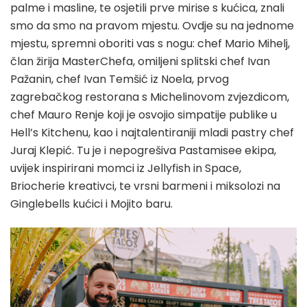
palme i masline, te osjetili prve mirise s kućica, znali
smo da smo na pravom mjestu. Ovdje su na jednome
mjestu, spremni oboriti vas s nogu: chef Mario Mihelj,
član žirija MasterChefa, omiljeni splitski chef Ivan
Pažanin, chef Ivan Temšić iz Noela, prvog
zagrebačkog restorana s Michelinovom zvjezdicom,
chef Mauro Renje koji je osvojio simpatije publike u
Hell’s Kitchenu, kao i najtalentiraniji mladi pastry chef
Juraj Klepić. Tu je i nepogrešiva Pastamisee ekipa,
uvijek inspirirani momci iz Jellyfish in Space,
Briocherie kreativci, te vrsni barmeni i miksolozi na
Ginglebells kućici i Mojito baru.