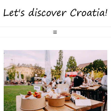
LetsDiscoverCr
Otkrijte Hrvatsku s nama!