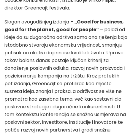
buduće konkurentnosti“, istaknuo je Vinko Filipić,
direktor Greencajt festivala.
Slogan ovogodišnjeg izdanja –
„Good for business,
good for the planet, good for people“
– polazi od
ideje da su dugoročno održiva samo ona rješenja koja
istodobno stvaraju ekonomsku vrijednost, smanjuju
pritisak na okoliš i doprinose kvaliteti života. Upravo
takav balans danas postaje ključan kriterij za
donošenje poslovnih odluka, razvoj novih proizvoda i
pozicioniranje kompanija na tržištu. Kroz proteklih
pet izdanja, Greencajt se profilirao kao mjesto
susreta ideja, znanja i praksa, a održivost se više ne
promatra kao zasebna tema, već kao sastavni dio
poslovne strategije i dugoročne konkurentnosti. U
tom kontekstu konferencija se snažno usmjerava na
poslovni sektor, investitore, institucije i inovatore te
potiče razvoj novih partnerstva i gradi snažnu