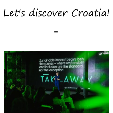
LetsDiscoverCr
Otkrijte Hrvatsku s nama!