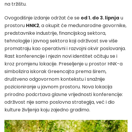
na tržištu.
Ovogodišnje izdanje održat će se
od 1. do 3. lipnja
u
prostoru
HNK2
, a okupit će međunarodne govornike,
predstavnike industrije, financijskog sektora,
tehnologije i javnog sektora koji održivost sve više
promatraju kao operativni i razvojni okvir poslovanja.
Rast konferencije i njezin novi identitet očituju se i
kroz promjenu lokacije. Preseljenje u prostor HNK-a
simbolizira iskorak Greencajta prema širem,
društveno odgovornom kontekstu i snažnije
pozicioniranje u javnom prostoru. Nova lokacija
prirodno podcrtava glavne vrijednosti konferencije:
održivost nije samo poslovna strategija, već i dio
kulture življenja koju zajedno gradimo.