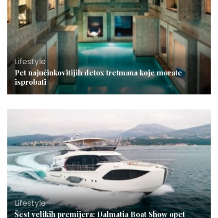
Lifestyle
Pet najučinkovitijih detox tretmana koje morate
isprobati
Lifestyle
Šest velikih premijera: Dalmatia Boat Show opet