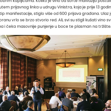
 u dobrim kapljicama. Koliko je vino od sorte malvazija postal
utem prijavnog linka u udrugu Vinistra, koja je prije 13 godi
ip manifestacije, stiglo više od 600 prijava građana. Ulaz 
ranu vrlo se brzo stvorio red. Ali, svi su stigli kušati vino s
ma i čeka masovnije punjenje u boce te plasman na tržište