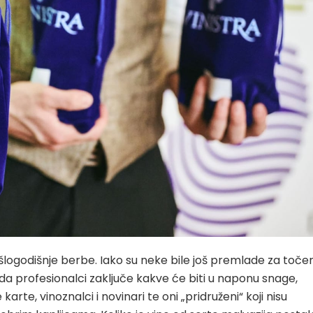
ošlogodišnje berbe. Iako su neke bile još premlade za točen
a da profesionalci zaključe kakve će biti u naponu snage,
arte, vinoznalci i novinari te oni „pridruženi“ koji nisu