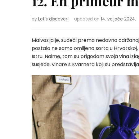
12. En primeur m
by
Let's discover!
updated on
14. veljače 2024.
Malvazija je, sudeći prema nedavno održanoj
postala ne samo omiljena sorta u Hrvatskoj,
Istru. Naime, tom su prigodom svoja vina izlaga
susjede, vinare s Kvarnera koji su predstavljal