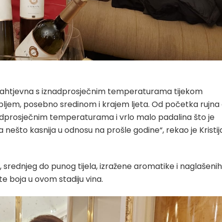
o zahtjevna s iznadprosječnim temperaturama tijekom
zdobljem, posebno sredinom i krajem ljeta. Od početka rujna
iznadprosječnim temperaturama i vrlo malo padalina što je
a nešto kasnija u odnosu na prošle godine“, rekao je Kristi
, srednjeg do punog tijela, izražene aromatike i naglašenih
te boja u ovom stadiju vina.