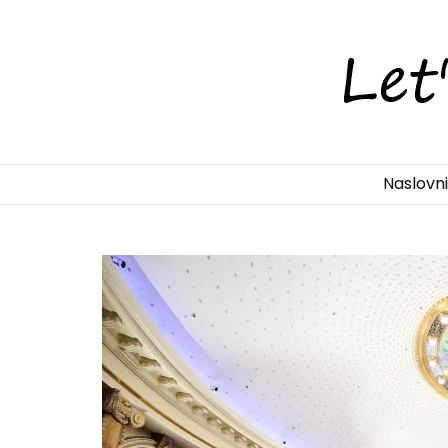
LetsDiscove
Otkrijte Hrvatsku s nama!
Naslovn