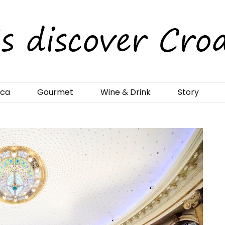
rCroatia
ica
Gourmet
Wine & Drink
Story