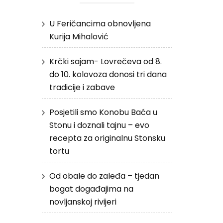
U Feričancima obnovljena
Kurija Mihalović
Krčki sajam- Lovrečeva od 8.
do 10. kolovoza donosi tri dana
tradicije i zabave
Posjetili smo Konobu Baća u
Stonu i doznali tajnu – evo
recepta za originalnu Stonsku
tortu
Od obale do zaleđa – tjedan
bogat događajima na
novljanskoj rivijeri