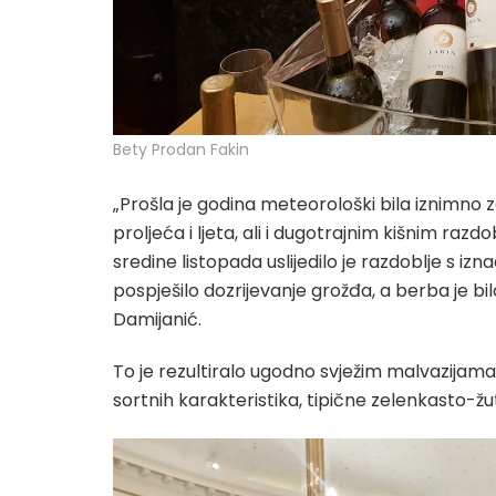
Bety Prodan Fakin
„Prošla je godina meteorološki bila iznimn
proljeća i ljeta, ali i dugotrajnim kišnim ra
sredine listopada uslijedilo je razdoblje s 
pospješilo dozrijevanje grožđa, a berba je bil
Damijanić.
To je rezultiralo ugodno svježim malvazijama
sortnih karakteristika, tipične zelenkasto-žu