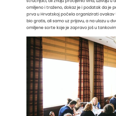
stručnjaci, ali znaju procijeniti vina, uživaju
omiljeno i traženo, dokaz je i podatak da je p
prva u Hrvatskoj počela organizirati ovakav t
bio gratis, ali samo uz prijavu, a na ulazu u dvo
omiljene sorte koje je zapravo još u tankovi