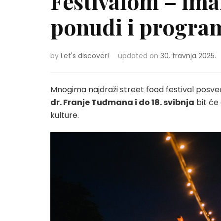
Festivalom – ima
ponudi i progra
by
Let's discover!
updated on
30. travnja 2025.
Mnogima najdraži street food festival posveć
dr. Franje Tuđmana i do 18. svibnja
bit će 
kulture.