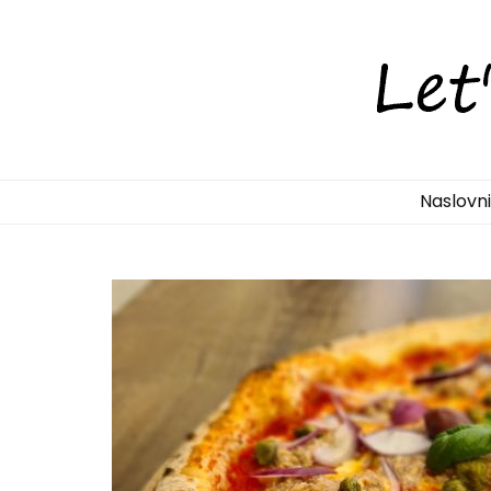
LetsDiscove
Otkrijte Hrvatsku s nama!
Naslovn