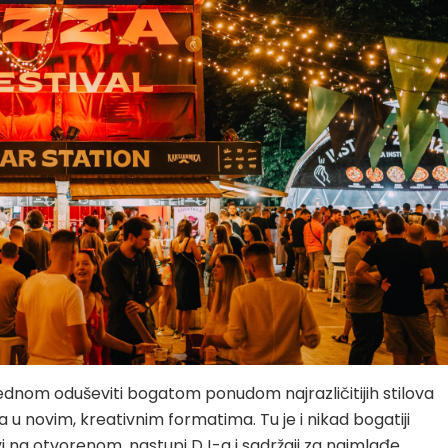
jednom oduševiti bogatom ponudom najrazličitijih stilova
icija u novim, kreativnim formatima. Tu je i nikad bogatiji
vi na otvorenom, nastupi DJ-a i sadržaji za najmlađe.