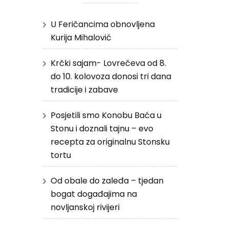
U Feričancima obnovljena
Kurija Mihalović
Krčki sajam- Lovrečeva od 8.
do 10. kolovoza donosi tri dana
tradicije i zabave
Posjetili smo Konobu Baća u
Stonu i doznali tajnu – evo
recepta za originalnu Stonsku
tortu
Od obale do zaleđa – tjedan
bogat događajima na
novljanskoj rivijeri