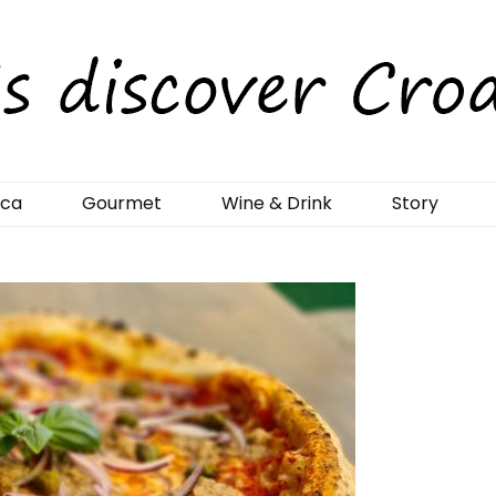
rCroatia
ica
Gourmet
Wine & Drink
Story