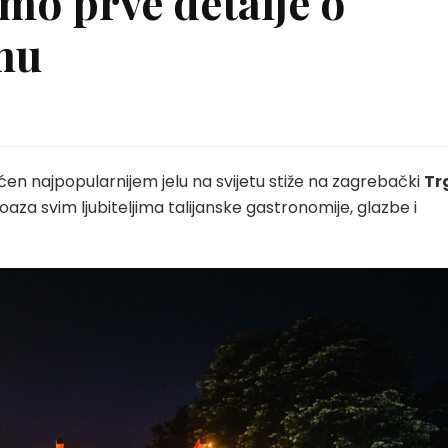
mo prve detalje o
mu
en najpopularnijem jelu na svijetu stiže na zagrebački
Tr
oaza svim ljubiteljima talijanske gastronomije, glazbe i