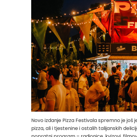
Novo izdanje Pizza Festivala spremno je još 
pizza, ali i tjestenine i ostalih talijanskih del
popratni program – radionice, kvizovi, filmo