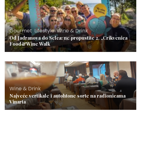
Gourmet
,
Lifestyle
,
Wine & Drink
Od Jadranova do Selca: ne propustite 2. „Crikvenica
Food&Wine Walk
Wine & Drink
Najveće vertikale i autohtone sorte na radionicama
Vinarta