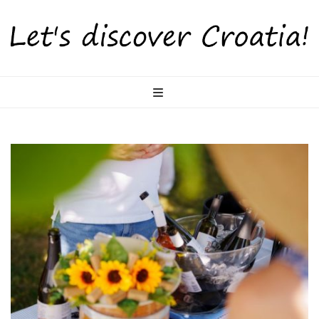
LetsDiscoverCr
Otkrijte Hrvatsku s nama!