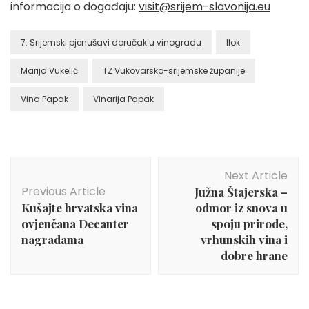
informacija o događaju:
visit@srijem-slavonija.eu
7. Srijemski pjenušavi doručak u vinogradu
Ilok
Marija Vukelić
TZ Vukovarsko-srijemske županije
Vina Papak
Vinarija Papak
Post
Next Article
Navigation
Previous Article
Južna Štajerska –
Kušajte hrvatska vina
odmor iz snova u
ovjenčana Decanter
spoju prirode,
nagradama
vrhunskih vina i
dobre hrane