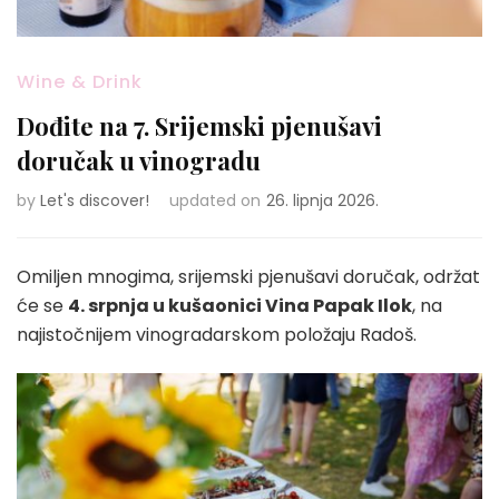
Wine & Drink
Dođite na 7. Srijemski pjenušavi
doručak u vinogradu
by
Let's discover!
updated on
26. lipnja 2026.
Omiljen mnogima, srijemski pjenušavi doručak, održat
će se
4. srpnja u kušaonici Vina Papak Ilok
, na
najistočnijem vinogradarskom položaju Radoš.